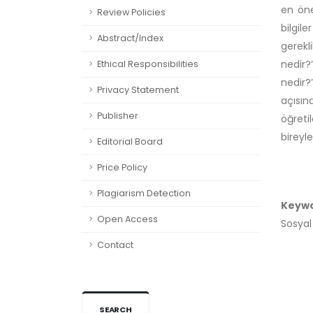
en öne
Review Policies
bilgil
Abstract/Index
gerekl
nedir?
Ethical Responsibilities
nedir?
Privacy Statement
açısın
Publisher
öğreti
bireyl
Editorial Board
Price Policy
Plagiarism Detection
Keyw
Open Access
Sosyal 
Contact
SEARCH