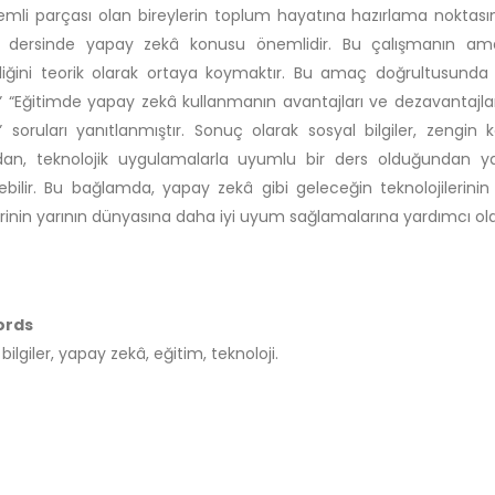
mli parçası olan bireylerin toplum hayatına hazırlama noktasınd
er dersinde yapay zekâ konusu önemlidir. Bu çalışmanın amac
iliğini teorik olarak ortaya koymaktır. Bu amaç doğrultusunda
” “Eğitimde yapay zekâ kullanmanın avantajları ve dezavantajları n
” soruları yanıtlanmıştır. Sonuç olarak sosyal bilgiler, zengin k
dan, teknolojik uygulamalarla uyumlu bir ders olduğundan y
lebilir. Bu bağlamda, yapay zekâ gibi geleceğin teknolojilerinin 
erinin yarının dünyasına daha iyi uyum sağlamalarına yardımcı olab
ords
bilgiler, yapay zekâ, eğitim, teknoloji.