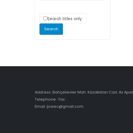
Search titles only
Address :Bahçelievler Mah. Kazakistan Cad. As Ap
Telephone : Fax :
Email :ijoeec@gmail.com