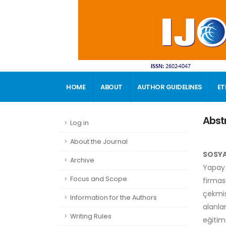
HOME
ABOUT
AUTHOR GUIDELINES
ET
CONTACT
Abst
Log in
About the Journal
SOSYA
Archive
Yapay 
Focus and Scope
firmas
çekmiş
Information for the Authors
alanla
Writing Rules
eğitim