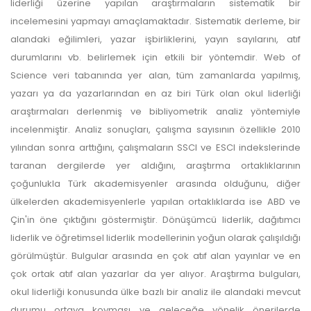
liderliği üzerine yapılan araştırmaların sistematik bir
incelemesini yapmayı amaçlamaktadır. Sistematik derleme, bir
alandaki eğilimleri, yazar işbirliklerini, yayın sayılarını, atıf
durumlarını vb. belirlemek için etkili bir yöntemdir. Web of
Science veri tabanında yer alan, tüm zamanlarda yapılmış,
yazarı ya da yazarlarından en az biri Türk olan okul liderliği
araştırmaları derlenmiş ve bibliyometrik analiz yöntemiyle
incelenmiştir. Analiz sonuçları, çalışma sayısının özellikle 2010
yılından sonra arttığını, çalışmaların SSCI ve ESCI indekslerinde
taranan dergilerde yer aldığını, araştırma ortaklıklarının
çoğunlukla Türk akademisyenler arasında olduğunu, diğer
ülkelerden akademisyenlerle yapılan ortaklıklarda ise ABD ve
Çin'in öne çıktığını göstermiştir. Dönüşümcü liderlik, dağıtımcı
liderlik ve öğretimsel liderlik modellerinin yoğun olarak çalışıldığı
görülmüştür. Bulgular arasında en çok atıf alan yayınlar ve en
çok ortak atıf alan yazarlar da yer alıyor. Araştırma bulguları,
okul liderliği konusunda ülke bazlı bir analiz ile alandaki mevcut
durumu ortaya koyması ve geleceğe yönelik önerilerde