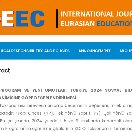
HICAL RESPONSIBILITIES AND POLICIES
ANNOUNCEMENT
ARCHI
ract
 PROGRAM VE YENİ UMUTLAR: TÜRKİYE 2024 SOSYAL BİL
NİMİSİNE GÖRE DEĞERLENDİRİLMESİ
aksonomisi, bireylerin anlama becerilerini değerlendirmek ama
ktadır: “Yapı Öncesi (YP), Tek Yönlü Yapı (TYY), Çok Yönlü Yapı
 Bu çalışmada, 2024 yılında 1, 5 ve 9. sınıflarda kademeli ola
m Programı'nın öğrenme çıktılarının SOLO Taksonomisi temelin