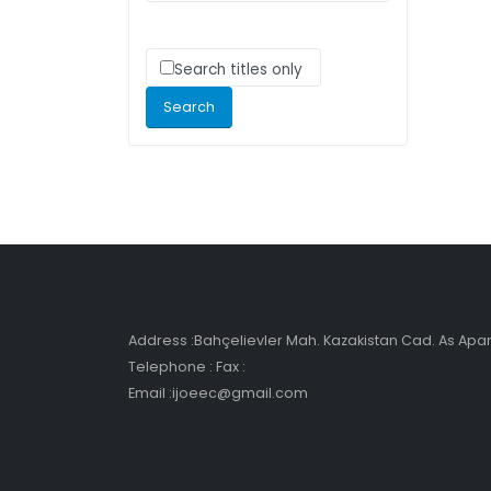
Search titles only
Address :Bahçelievler Mah. Kazakistan Cad. As Ap
Telephone : Fax :
Email :ijoeec@gmail.com