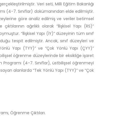
kleştirilmiştir. Veri seti, Milli Eğitim Bakanlığı
mı (4-7. Sınıflar) dokümanından elde edilmiştir.
lerine göre analiz edilmiş ve veriler betimsel
ktılarının ağırlıklı olarak “İlişkisel Yapı (RS)”
ymuştur. “İlişkisel Yapı (İY)” düzeyinin tüm sınıf
ğu tespit edilmiştir. Ancak, sınıf düzeyleri ve
k Yönlü Yapı (TYY)” ve “Çok Yönlü Yapı (ÇYY)”
bilişsel öğrenme düzeylerinde bir eksikliğe işaret
m Programı (4-7. Sınıflar), üstbilişsel öğrenmeyi
apsayan alanlarda “Tek Yönlü Yapı (TYY)” ve “Çok
gramı, Öğrenme Çıktıları.