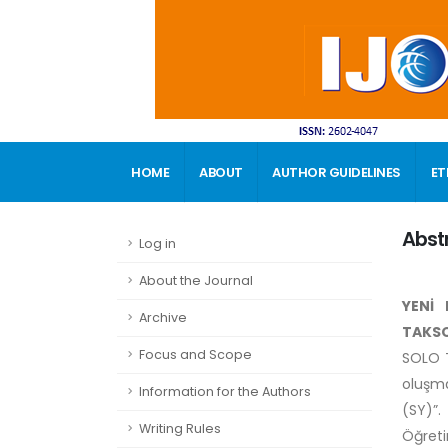
HOME
ABOUT
AUTHOR GUIDELINES
ET
CONTACT
Abst
Log in
About the Journal
YENİ
Archive
TAKSO
Focus and Scope
SOLO T
oluşma
Information for the Authors
(SY)”.
Writing Rules
Öğreti