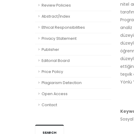
nitel 
Review Policies
tarafı
Abstract/Index
Progra
analiz
Ethical Responsibilities
düzeyi
Privacy Statement
düzeyl
Publisher
öğrenm
düzeyl
Editorial Board
ettiği
Price Policy
teşvik
Yönlü 
Plagiarism Detection
Open Access
Contact
Keyw
Sosyal
SEARCH