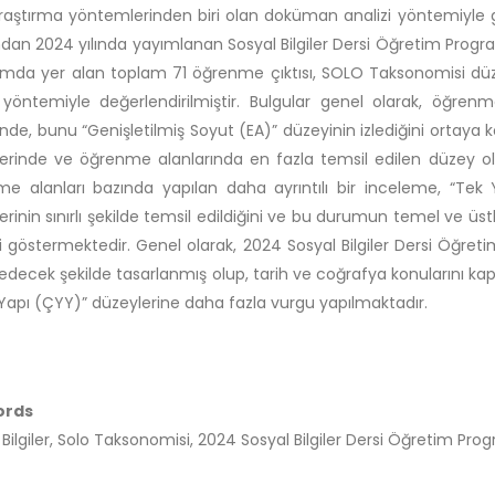
araştırma yöntemlerinden biri olan doküman analizi yöntemiyle gerçe
ndan 2024 yılında yayımlanan Sosyal Bilgiler Dersi Öğretim Progra
mda yer alan toplam 71 öğrenme çıktısı, SOLO Taksonomisi düzey
 yöntemiyle değerlendirilmiştir. Bulgular genel olarak, öğrenme çı
nde, bunu “Genişletilmiş Soyut (EA)” düzeyinin izlediğini ortaya ko
erinde ve öğrenme alanlarında en fazla temsil edilen düzey oldu
e alanları bazında yapılan daha ayrıntılı bir inceleme, “Te
erinin sınırlı şekilde temsil edildiğini ve bu durumun temel ve üst
ni göstermektedir. Genel olarak, 2024 Sosyal Bilgiler Dersi Öğreti
 edecek şekilde tasarlanmış olup, tarih ve coğrafya konularını k
Yapı (ÇYY)” düzeylerine daha fazla vurgu yapılmaktadır.
ords
 Bilgiler, Solo Taksonomisi, 2024 Sosyal Bilgiler Dersi Öğretim Pro