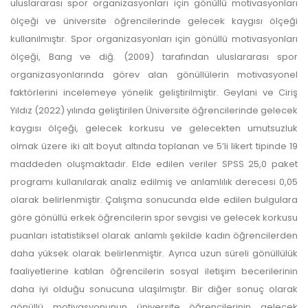
uluslararası spor organizasyonları için gönüllü motivasyonları
ölçeği ve üniversite öğrencilerinde gelecek kaygısı ölçeği
kullanılmıştır. Spor organizasyonları için gönüllü motivasyonları
ölçeği, Bang ve diğ. (2009) tarafından uluslararası spor
organizasyonlarında görev alan gönüllülerin motivasyonel
faktörlerini incelemeye yönelik geliştirilmiştir. Geylani ve Ciriş
Yıldız (2022) yılında geliştirilen Üniversite öğrencilerinde gelecek
kaygısı ölçeği, gelecek korkusu ve gelecekten umutsuzluk
olmak üzere iki alt boyut altında toplanan ve 5’li likert tipinde 19
maddeden oluşmaktadır. Elde edilen veriler SPSS 25,0 paket
programı kullanılarak analiz edilmiş ve anlamlılık derecesi 0,05
olarak belirlenmiştir. Çalışma sonucunda elde edilen bulgulara
göre gönüllü erkek öğrencilerin spor sevgisi ve gelecek korkusu
puanları istatistiksel olarak anlamlı şekilde kadın öğrencilerden
daha yüksek olarak belirlenmiştir. Ayrıca uzun süreli gönüllülük
faaliyetlerine katılan öğrencilerin sosyal iletişim becerilerinin
daha iyi olduğu sonucuna ulaşılmıştır. Bir diğer sonuç olarak
gönüllü motivasyonunun üniversite öğrencilerinin gelecek