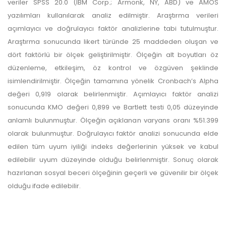
veriler SPSS 20.0 (IBM Corp.; Armonk, NY, ABD) ve AMOS
yazılımları kullanılarak analiz edilmiştir. Araştırma verileri
açımlayıcı ve doğrulayıcı faktör analizlerine tabi tutulmuştur.
Araştırma sonucunda likert türünde 25 maddeden oluşan ve
dört faktörlü bir ölçek geliştirilmiştir. Ölçeğin alt boyutları öz
düzenleme, etkileşim, öz kontrol ve özgüven şeklinde
isimlendirilmiştir. Ölçeğin tamamına yönelik Cronbach’s Alpha
değeri 0,919 olarak belirlenmiştir. Açımlayıcı faktör analizi
sonucunda KMO değeri 0,899 ve Bartlett testi 0,05 düzeyinde
anlamlı bulunmuştur. Ölçeğin açıklanan varyans oranı %51.399
olarak bulunmuştur. Doğrulayıcı faktör analizi sonucunda elde
edilen tüm uyum iyiliği indeks değerlerinin yüksek ve kabul
edilebilir uyum düzeyinde olduğu belirlenmiştir. Sonuç olarak
hazırlanan sosyal beceri ölçeğinin geçerli ve güvenilir bir ölçek
olduğu ifade edilebilir.