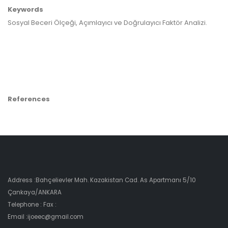
Keywords
Sosyal Beceri Ölçeği, Açımlayıcı ve Doğrulayıcı Faktör Analizi.
References
Address :Bahçelievler Mah. Kazakistan Cad. As Apartmanı 5/10
Çankaya/ANKARA
Telephone : Fax :
Email :ijoeec@gmail.com