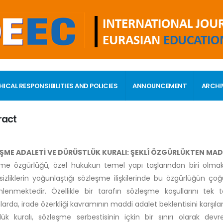
HICAL RESPONSIBILITIES AND POLICIES
ANNOUNCEMENT
ARCHI
ract
ŞME ADALETİ VE DÜRÜSTLÜK KURALI: ŞEKLÎ ÖZGÜRLÜKTEN MAD
me özgürlüğü, özel hukukun temel yapı taşlarından biri olmakla 
izliklerin yoğunlaştığı sözleşme ilişkilerinde bu özgürlüğün ç
lenmektedir. Özellikle bir tarafın sözleşme koşullarını tek
arda, irade özerkliği kavramının maddi adalet beklentisini karşıl
lük kuralı, sözleşme serbestisinin içkin bir sınırı olarak 