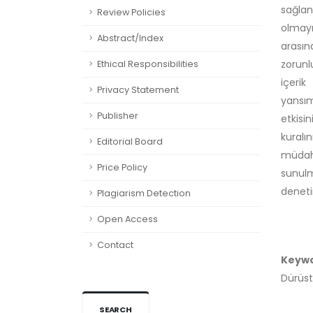
sağlan
Review Policies
olmayı
Abstract/Index
arasın
zorunl
Ethical Responsibilities
içerik
Privacy Statement
yansım
Publisher
etkisi
kuralı
Editorial Board
müdah
Price Policy
sunul
deneti
Plagiarism Detection
Open Access
Contact
Keyw
Dürüst
SEARCH