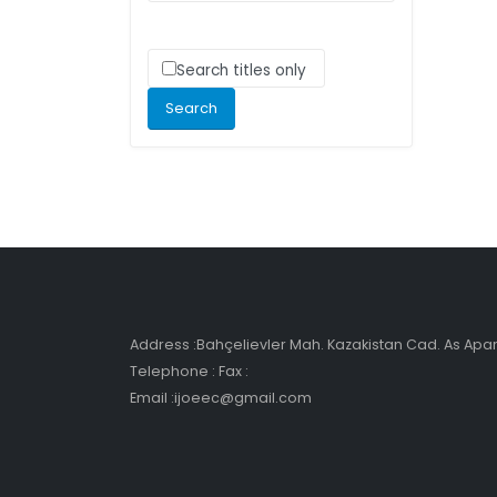
Search titles only
Address :Bahçelievler Mah. Kazakistan Cad. As Ap
Telephone : Fax :
Email :ijoeec@gmail.com