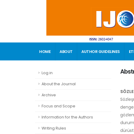
HOME
ABOUT
AUTHOR GUIDELINES
ET
CONTACT
Abst
Log in
About the Journal
SÖZLE
Archive
Sözleş
Focus and Scope
denges
gözlem
Information for the Authors
duruml
Writing Rules
dürüst