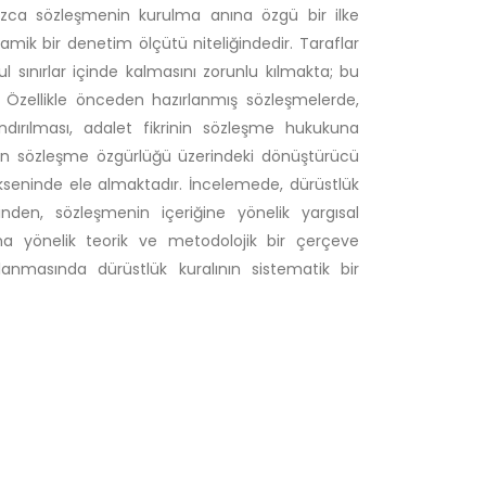
lnızca sözleşmenin kurulma anına özgü bir ilke
namik bir denetim ölçütü niteliğindedir. Taraflar
ul sınırlar içinde kalmasını zorunlu kılmakta; bu
. Özellikle önceden hazırlanmış sözleşmelerde,
ndırılması, adalet fikrinin sözleşme hukukuna
nın sözleşme özgürlüğü üzerindeki dönüştürücü
 ekseninde ele almaktadır. İncelemede, dürüstlük
rinden, sözleşmenin içeriğine yönelik yargısal
a yönelik teorik ve metodolojik bir çerçeve
nmasında dürüstlük kuralının sistematik bir