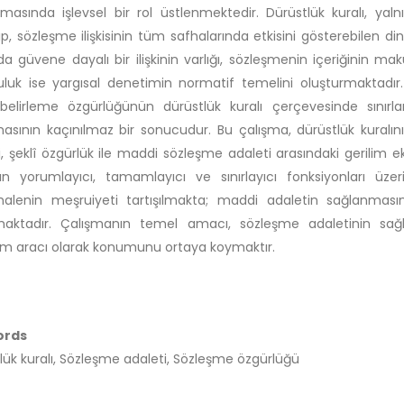
masında işlevsel bir rol üstlenmektedir. Dürüstlük kuralı, ya
p, sözleşme ilişkisinin tüm safhalarında etkisini gösterebilen di
da güvene dayalı bir ilişkinin varlığı, sözleşmenin içeriğinin mak
uluk ise yargısal denetimin normatif temelini oluşturmaktadır
 belirleme özgürlüğünün dürüstlük kuralı çerçevesinde sınırla
asının kaçınılmaz bir sonucudur. Bu çalışma, dürüstlük kuralı
ni, şeklî özgürlük ile maddi sözleşme adaleti arasındaki gerilim
nın yorumlayıcı, tamamlayıcı ve sınırlayıcı fonksiyonları üze
alenin meşruiyeti tartışılmakta; maddi adaletin sağlanmasın
maktadır. Çalışmanın temel amacı, sözleşme adaletinin sağla
m aracı olarak konumunu ortaya koymaktır.
ords
lük kuralı, Sözleşme adaleti, Sözleşme özgürlüğü