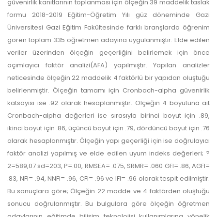
güvenirlik kanıtlarının toplanması için ölçeğin 39 maddelik taslak
formu 2018-2019 Eğitim-Öğretim Yılı güz döneminde Gazi
Üniversitesi Gazi Eğitim Fakültesinde farklı branşlarda öğrenim
gören toplam 335 öğretmen adayına uygulanmıştır. Elde edilen
veriler üzerinden ölçeğin geçerliğini belirlemek için önce
açımlayıcı faktör analizi(AFA) yapılmıştır. Yapılan analizler
neticesinde ölçeğin 22 maddelik 4 faktörlü bir yapıdan oluştuğu
belirlenmiştir. Ölçeğin tamamı için Cronbach-alpha güvenirlik
katsayısı ise .92 olarak hesaplanmıştır. Ölçeğin 4 boyutuna ait
Cronbach-alpha değerleri ise sırasıyla birinci boyut için .89,
ikinci boyut için .86, üçüncü boyut için .79, dördüncü boyut için .76
olarak hesaplanmıştır. Ölçeğin yapı geçerliği için ise doğrulayıcı
faktör analizi yapılmış ve elde edilen uyum indeks değerleri; ?
2=589,07 sd=203, P=.00, RMSEA= .075, SRMR= .060 GFI= .86, AGFI=
.83, NFI= .94, NNFI= .96, CFI= .96 ve IFI= .96 olarak tespit edilmiştir.
Bu sonuçlara göre; Ölçeğin 22 madde ve 4 faktörden oluştuğu
sonucu doğrulanmıştır. Bu bulgulara göre ölçeğin öğretmen
adaylarının eğitimde bilişim teknolojisi kullanımlarına yönelik