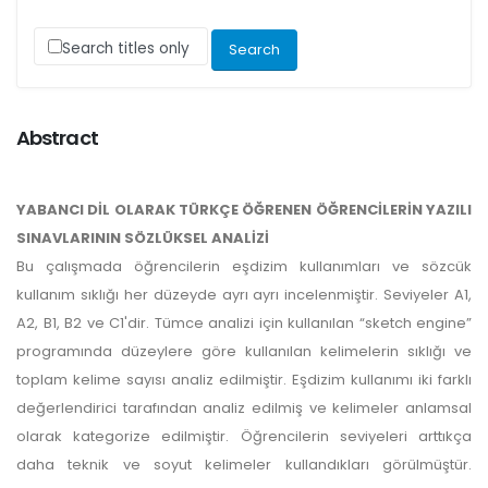
Search titles only
Abstract
YABANCI DİL OLARAK TÜRKÇE ÖĞRENEN ÖĞRENCİLERİN YAZILI
SINAVLARININ SÖZLÜKSEL ANALİZİ
Bu çalışmada öğrencilerin eşdizim kullanımları ve sözcük
kullanım sıklığı her düzeyde ayrı ayrı incelenmiştir. Seviyeler A1,
A2, B1, B2 ve C1'dir. Tümce analizi için kullanılan “sketch engine”
programında düzeylere göre kullanılan kelimelerin sıklığı ve
toplam kelime sayısı analiz edilmiştir. Eşdizim kullanımı iki farklı
değerlendirici tarafından analiz edilmiş ve kelimeler anlamsal
olarak kategorize edilmiştir. Öğrencilerin seviyeleri arttıkça
daha teknik ve soyut kelimeler kullandıkları görülmüştür.