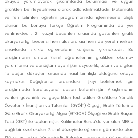
okuyup yorumlayarak çıkarımlarda bulunması ve uygun
grafikleri belirleyebilmesi olarak adlandırılmaktadır. Matematik
ve fen bilimleri öğretim programlarında işlenmesine alışık
olunan bu konuya Türkçe Öğretim Programında da yer
verilmektedir. 21. yüzyıl becerileri arasında gösterilen grafik
okuryazarlığı becerisi hem uluslararası hem de yerel merkezi
sınavlarda sıklıkla öğrencilerin karşısına çıkmaktadır. Bu
araştırmanın amacı 7.sınıf öğrencilerinin grafikleri okuma-
yorumlama ve dönüştürmeye ilişkin özyeterlik, tutum ve algıları
ile başarı düzeyleri arasında nasıl bir ilişki olduğunu ortaya
koymaktır. Değişkenler arasındaki ilişkiyi belirlemek için
araştırmada korelasyonel desen kullanılmıştır. Araştırmanın
verileri güvenirlik ve geçerlikleri test edilen Grafiklere Yönelik
Özyeterlik İnanışları ve Tutumlar (GYÖİT) Ölçeği, Grafik Türlerine
Göre Grafik Okuryazarlığı Algısı (GTGOA) Ölçeği ve Grafik Başarı
Testi (GBT) ile toplanmıştır. Katılımcılar Bursa’da yer alan MEB’e
bağlı bir özel okulun 7. sınıf düzeyinde öğrenim görmekte olan
130 kız ve erkek öğrencisidir. Bulgular sonucunda öğrencilerin