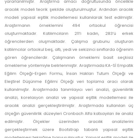
yararlanılmıştır. Araştırma amacı doğrultusunda öncelikle
aracılık modeli teorik şekilde oluşturulmuştur. Ardından aracılık
modeli yapısal eşitlik modellemesi kullanılarak test edilmiştir.
Araştırmanın örneklemini 494 ortaokul öğrencisi
oluşturmaktadır. Katılımcıların 211’i kadın, 283’ü erkek
öğrencilerden oluşmaktadır. Çalışma grubunu oluşturan
katılımcılar ortaokul beş, altı, yedi ve sekizinci sınıflarda öğrenim
gören öğrencilerdir. Çalışmanın örneklemi basit seçkisiz
örnekleme yöntemiyle belirlenmiştir. Araştırmada KA-Sİ Empatik
Eğilim Ölçeği-Ergen Formu, İnsan Hakları Tutum Ölçeği ve
Eleştirel Düşünme Eğilimi Ölçeği veri toplama aracı olarak
kullanılmıştır. Araştırmada tanımlayıcı veri analizi, güvenilirlik
analizi, korelasyon analizi ve yapısal eşitlik modellemesi ile
aracılık analizi gerçekleştirilmiştir. Araştırmada kullanılan üç
ölçeğin güvenilirlik düzeyleri Cronbach Alfa katsayıları ile analiz
edilmiştir. Ölçekler üzerinden aracılık analizlerini
gerçekleştirmek üzere Bootstrap tabanlı yapısal eşitlik
modellemesi tekniğine başvurulmuştur. Yapısal eşitlik modeli ile