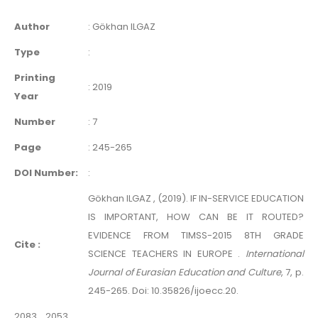
Author
:
Gökhan ILGAZ
Type
:
Printing
:
2019
Year
Number
:
7
Page
:
245-265
DOI Number:
:
Gökhan ILGAZ , (2019). IF IN-SERVICE EDUCATION
IS IMPORTANT, HOW CAN BE IT ROUTED?
EVIDENCE FROM TIMSS-2015 8TH GRADE
Cite :
SCIENCE TEACHERS IN EUROPE .
International
Journal of Eurasian Education and Culture
, 7, p.
245-265. Doi: 10.35826/ijoecc.20.
2083
2053