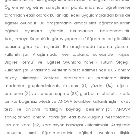
Öğrenme öğretme süreçlerinin planlanmasında öğretmenler
tarafından etkin olarak kullanılabilecek uygulamalardan birisi de
eğitsel oyundur. Bu araştırmanın amacı sınıf öğretmenlerinin
eğitsel oyunlara yönelik tutumlarının belirlenmesidir.
Araştırmaya Kırşehir'de görev yapan sınıf öğretmenleri gönüllük
esasına göre katılmışlardır. Bu araştırmada tarama yöntemi
kullanılmıştır. Araştırmada, veri toplama sürecinde ''Kişisel
Bilgiler Formu'' ve ''Eğitsel Oyunlara Yönelik Tutum Ölçeği''
kullanılmıştır. Araştırma verilerinin test edilmesinde 0.05 anlam
düzeyi alınmıştır. Verilerin analizinde alt probleme ilişkin
maddeler gruplandırılarak, frekans (f), yüzde (%), ağırlıklı
ortalama (X̅) ve standart sapma (SS) gibi betimsel istatistiklerle
birlikte bağımsız t-testi ve ANOVA teknikleri kullanılmıştır. Tukey
testi ile anlamlı farklılığın kaynağı belirlenmiştir. ANOVA
sonuçlarında anlamlı farklılığın etki büyüklüğünü hesaplamak
için eta-kare (η2) korelasyon katsayısı kullanılmıştır. Araştırma
sonuçları, sınıf öğretmenlerinin eğitsel oyunlara ilişkin