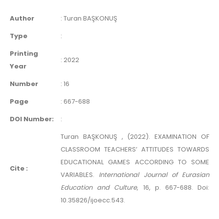
Author
:
Turan BAŞKONUŞ
Type
:
Printing
:
2022
Year
Number
:
16
Page
:
667-688
DOI Number:
:
Turan BAŞKONUŞ , (2022). EXAMINATION OF
CLASSROOM TEACHERS’ ATTITUDES TOWARDS
EDUCATIONAL GAMES ACCORDING TO SOME
Cite :
VARIABLES.
International Journal of Eurasian
Education and Culture
, 16, p. 667-688. Doi:
10.35826/ijoecc.543.