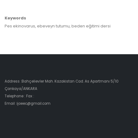
Keywords
Pes ekinovarus, ebeveyn tutumu, beden eğitimi dersi
Address :Bahçelievler Mah. Kazakistan Cad. As Apartmanı 5/10
Çankaya/ANKARA
Telephone : Fax :
Email :ijoeec@gmail.com