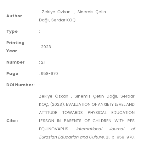
:
Zekiye Özkan
, Sinemis Çetin
Author
Dağlı, Serdar KOÇ
Type
:
Printing
:
2023
Year
Number
:
21
Page
:
958-970
DOI Number:
:
Zekiye Özkan , Sinemis Çetin Dağlı, Serdar
KOÇ, (2023). EVALUATION OF ANXIETY LEVEL AND
ATTITUDE TOWARDS PHYSICAL EDUCATION
Cite :
LESSON IN PARENTS OF CHILDREN WITH PES
EQUINOVARUS.
International Journal of
Eurasian Education and Culture
, 21, p. 958-970.