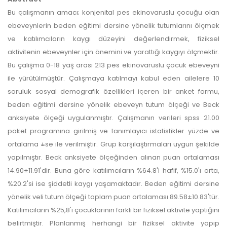
Bu çalışmanın amacı; konjenital pes ekinovaruslu çocuğu olan
ebeveynlerin beden eğitimi dersine yönelik tutumlarını ölçmek
ve katılımcıların kaygı düzeyini değerlendirmek, fiziksel
aktivitenin ebeveynler için önemini ve yarattığı kaygıyı ölçmektir.
Bu çalışma 0-18 yaş arası 213 pes ekinovaruslu çocuk ebeveyni
ile yürütülmüştür. Çalışmaya katılmayı kabul eden ailelere 10
soruluk sosyal demografik özellikleri içeren bir anket formu,
beden eğitimi dersine yönelik ebeveyn tutum ölçeği ve Beck
anksiyete ölçeği uygulanmıştır. Çalışmanın verileri spss 21.00
paket programına girilmiş ve tanımlayıcı istatistikler yüzde ve
ortalama ±se ile verilmiştir. Grup karşılaştırmaları uygun şekilde
yapılmıştır. Beck anksiyete ölçeğinden alınan puan ortalaması
14.90±11.91'dir. Buna göre katılımcıların %64.8'i hafif, %15.0'ı orta,
%20.2'si ise şiddetli kaygı yaşamaktadır. Beden eğitimi dersine
yönelik veli tutum ölçeği toplam puan ortalaması 89.58±10.83'tür.
Katılımcıların %25,8'i çocuklarının farklı bir fiziksel aktivite yaptığını
belirtmiştir. Planlanmış herhangi bir fiziksel aktivite yapıp