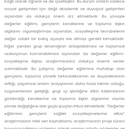
bağlı olarak öğrenir ve de içselleştirir. Bu durum onların sadece
sosyal gelişimleri için değil akademik ve duyuşsal gelişimleri
açısından da oldukça önem arz etmektedir. Bu yönüyle
değerler eğitimi, gençlerin kendilerine ve topluma ilişkin
algılarını olgunlaştırması açısından, sosyalleşme tecrübelerini
değer odaklı bir bakış açısıyla ele almayı gerekli kılmaktadır.
Diğer yandan grup dinamiğinin anlaşılabilmesi ve toplumsal
reaksiyonun kavranabilmesi açısından da değerler eğitimi-
sosyalleşme ilişkisi, araştırmacılara oldukça önemli veriler
sunmaktadır. Bu çalışma, değerler eğitimine muhatap olan
gençlerin, topluma yönelik farkındalıklarının ve duyarlılıklarının
arttığı, yaşamsal anlam arayışlarının daha fazla tatmin olduğu,
özgüvenlerinin geliştiği, grup içi işbirliğine etkin katılımlarının
gözlendiği, kendilerine ve topluma ilişkin algılarının olumlu
yönde değiştiğine dair güçlü ipuçları ihtiva etmektedir. “Değerler
eğitiminin gençlerin sağlıklı sosyalleşmelerine etkisi”
araştırmasının nitel veri kaynaklarını, araştırmacının proje süreci
boyunca katılımcı gözlemci olarak yapmış olduğu gözlemler ve