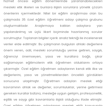
hizmet öncesi eğitim dönemlerinde yararlanabilecekleri
mesleki etik ilkeleri ve bunlara ilişkin sorunlara yönelik çözüm
önerilerini içermektedir. Nitel bir eğitim araştırması olan bu
çalışmada 35 özel eğitim öğretmeni adayı çalışma grubunu
oluşturmaktadır. Araştırmaya katılan adaylara yarı
yapılandırılmış ve üçlü likert biçiminde hazırlanmış sorular
sorulmuştur. Toplanan bilgiler içerik analiz tekniği ile incelenerek
veriler elde edilmiştir. Bu çalışmanın bulguları ahlaki değerlere
önem veren, adil, mesleki sorumluluğu yerine getiren, saygılı,
öğrenciyi önemseyen, yasa ve kurallara bağlı, çıkar
sağlamayan eğitimcilerin etik öğretmen olduklarını ortaya
çıkarmıştır. Özel eğitim öğretmen adaylarının kendi etik ilke ve
değerlerini, yasa ve yönetmeliklerden öncelikli gördükleri
sonucuna ulaşılmıştır. Öğretmen adayları meslek etiği
kavramının ahlak ve değerler, sorumluluklar, yerine getirmesi
gereken kurallar bütünü, mesleğe uygun gelişim, profesyonellik,
eşitlik ve saygı gibi kavramlarla ilişkili olduğunu ifade etmiştir.
Özel eğitim öğretmen adaylarının meslek etiği konusunda