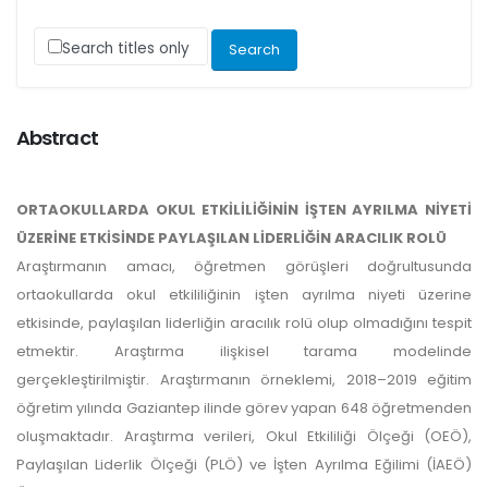
Search titles only
Abstract
ORTAOKULLARDA OKUL ETKİLİLİĞİNİN İŞTEN AYRILMA NİYETİ
ÜZERİNE ETKİSİNDE PAYLAŞILAN LİDERLİĞİN ARACILIK ROLÜ
Araştırmanın amacı, öğretmen görüşleri doğrultusunda
ortaokullarda okul etkililiğinin işten ayrılma niyeti üzerine
etkisinde, paylaşılan liderliğin aracılık rolü olup olmadığını tespit
etmektir. Araştırma ilişkisel tarama modelinde
gerçekleştirilmiştir. Araştırmanın örneklemi, 2018–2019 eğitim
öğretim yılında Gaziantep ilinde görev yapan 648 öğretmenden
oluşmaktadır. Araştırma verileri, Okul Etkililiği Ölçeği (OEÖ),
Paylaşılan Liderlik Ölçeği (PLÖ) ve İşten Ayrılma Eğilimi (İAEÖ)