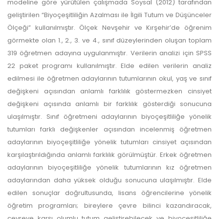
modeline göre yürütülen çalışmada Soysal (2012) tarafından
geliştirilen “Biyoçeşitliliğin Azalması ile İlgili Tutum ve Düşünceler
Ölçeği” kullanılmıştır. Ölçek Nevşehir ve Kırşehir’de öğrenim
görmekte olan 1., 2., 3. ve 4., sınıf düzeylerinden oluşan toplam
319 öğretmen adayına uygulanmıştır. Verilerin analizi için SPSS
22 paket programı kullanılmıştır. Elde edilen verilerin analiz
edilmesi ile öğretmen adaylarının tutumlarının okul, yaş ve sınıf
değişkeni açısından anlamlı farklılık göstermezken cinsiyet
değişkeni açısında anlamlı bir farklılık gösterdiği sonucuna
ulaşılmıştır. Sınıf öğretmeni adaylarının biyoçeşitliliğe yönelik
tutumları farklı değişkenler açısından incelenmiş öğretmen
adaylarının biyoçeşitliliğe yönelik tutumları cinsiyet açısından
karşılaştırıldığında anlamlı farklılık görülmüştür. Erkek öğretmen
adaylarının biyoçeşitliliğe yönelik tutumlarının kız öğretmen
adaylarından daha yüksek olduğu sonucuna ulaşılmıştır. Elde
edilen sonuçlar doğrultusunda, lisans öğrencilerine yönelik
öğretim programları; bireylere çevre bilinci kazandıracak,
çevreye karşı olumlu tutum geliştirebilecek ve biyoçeşitliliğe