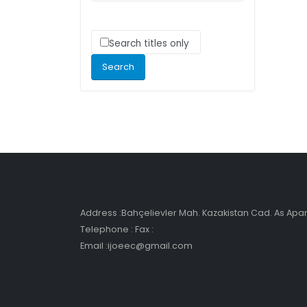
Search titles only
Address :Bahçelievler Mah. Kazakistan Cad. As Ap
Telephone : Fax :
Email :ijoeec@gmail.com