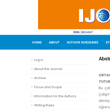
HOME
ABOUT
AUTHOR GUIDELINES
ET
CONTACT
Abst
Log in
About the Journal
ORTAO
Archive
TUTUML
Focus and Scope
Bu çal
Çalış
Information for the Authors
deneys
Writing Rules
öğren