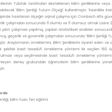
ilerinin Tübitak tarafından desteklenen bilim şenliklerine veya 
labilecek 'Bilim Şenliği Tutum Ölçeği' kullanılmıştır. 'Kesinlikle Ka
 tipinde hazırlanan ölçeğin orjinal çalışma için Cronbach alfa güve
rlik çalışmaları sonucunda 11 olumlu ve 11 olumsuz olmak üzere 22
n pilot çalışması yapılmış, yapılan istatistiksel analizler sonucun
uş, geçerlik ve güvenirlik çalışmaları sonucunda “Bilim Şenliği 
ıştır. Araştırmanın örneklemini, Bilim Şenliklerini ziyaret eden ve
 şekilde basit tesadüfi örnekleme yöntemi ile seçilen 160 ö
rulması veya seçilmesinde basit tesadüfi örnekleme yöntemi ku
leyen deney grubundaki öğrencilerin bilim şenliklerine yöneli
tir.
ords
enliği, bilim fuarı, fen eğitimi