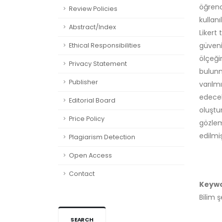
öğrenc
Review Policies
kullanı
Abstract/Index
Likert
güveni
Ethical Responsibilities
ölçeği
Privacy Statement
bulunm
Publisher
varılm
edecek
Editorial Board
oluştu
Price Policy
gözlem
edilmiş
Plagiarism Detection
Open Access
Contact
Keyw
Bilim ş
SEARCH