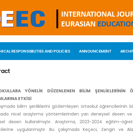
HICAL RESPONSIBILITIES AND POLICIES
ANNOUNCEMENT
ARCHI
ract
KULLARA YÖNELİK DÜZENLENEN BİLİM ŞENLİKLERİNİN ÖĞRE
ARINA ETKİSİ
ışmada bilim şenliklerini gözlemleyen ortaokul öğrencilerinin bil
mada nicel araştırma yöntemlerinden yarı deneysel desen ve
el desen kullanılmıştır. Araştırma, 2023-2024 eğitim-öğret
cilerine uygulanmıştır. Bu çalışmada Keçeci, Zengin ve Al