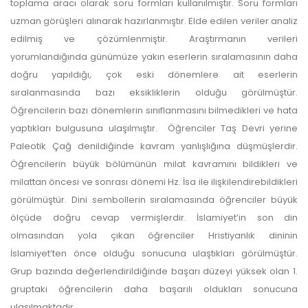
toplama aracı olarak soru formları kullanılmıştır. Soru formları
uzman görüşleri alınarak hazırlanmıştır. Elde edilen veriler analiz
edilmiş ve çözümlenmiştir. Araştırmanın verileri
yorumlandığında günümüze yakın eserlerin sıralamasının daha
doğru yapıldığı, çok eski dönemlere ait eserlerin
sıralanmasında bazı eksikliklerin olduğu görülmüştür.
Öğrencilerin bazı dönemlerin sınıflanmasını bilmedikleri ve hata
yaptıkları bulgusuna ulaşılmıştır. Öğrenciler Taş Devri yerine
Paleotik Çağ denildiğinde kavram yanlışlığına düşmüşlerdir.
Öğrencilerin büyük bölümünün milat kavramını bildikleri ve
milattan öncesi ve sonrası dönemi Hz. İsa ile ilişkilendirebildikleri
görülmüştür. Dini sembollerin sıralamasında öğrenciler büyük
ölçüde doğru cevap vermişlerdir. İslamiyet’in son din
olmasından yola çıkan öğrenciler Hristiyanlık dininin
İslamiyet’ten önce olduğu sonucuna ulaştıkları görülmüştür.
Grup bazında değerlendirildiğinde başarı düzeyi yüksek olan 1.
gruptaki öğrencilerin daha başarılı oldukları sonucuna
ulaşılmaktadır.