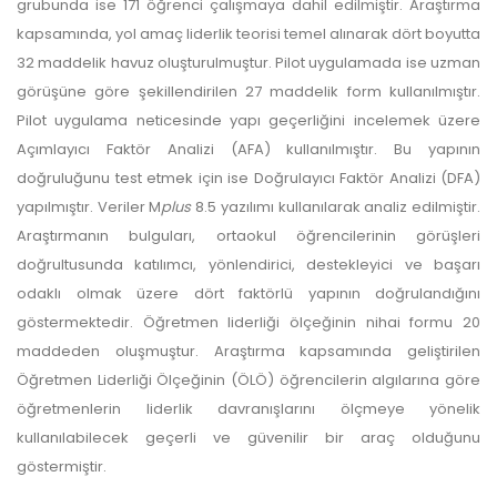
grubunda ise 171 öğrenci çalışmaya dahil edilmiştir. Araştırma
kapsamında, yol amaç liderlik teorisi temel alınarak dört boyutta
32 maddelik havuz oluşturulmuştur. Pilot uygulamada ise uzman
görüşüne göre şekillendirilen 27 maddelik form kullanılmıştır.
Pilot uygulama neticesinde yapı geçerliğini incelemek üzere
Açımlayıcı Faktör Analizi (AFA) kullanılmıştır. Bu yapının
doğruluğunu test etmek için ise Doğrulayıcı Faktör Analizi (DFA)
yapılmıştır. Veriler M
plus
8.5 yazılımı kullanılarak analiz edilmiştir.
Araştırmanın bulguları, ortaokul öğrencilerinin görüşleri
doğrultusunda katılımcı, yönlendirici, destekleyici ve başarı
odaklı olmak üzere dört faktörlü yapının doğrulandığını
göstermektedir. Öğretmen liderliği ölçeğinin nihai formu 20
maddeden oluşmuştur. Araştırma kapsamında geliştirilen
Öğretmen Liderliği Ölçeğinin (ÖLÖ) öğrencilerin algılarına göre
öğretmenlerin liderlik davranışlarını ölçmeye yönelik
kullanılabilecek geçerli ve güvenilir bir araç olduğunu
göstermiştir.