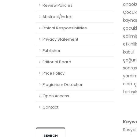
anaoku
Review Policies
Çocukl
Abstract/Index
kaynaş
çocukl
Ethical Responsibilities
edilmiş
Privacy Statement
etkinl
Publisher
kabul 
çoğun
Editorial Board
sonras
Price Policy
yardım
olan ç
Plagiarism Detection
tartışıl
Open Access
Contact
Keyw
Sosyal
SEARCH