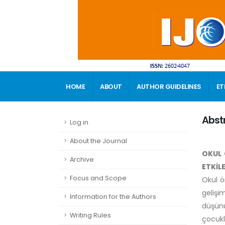
HOME
ABOUT
AUTHOR GUIDELINES
ET
CONTACT
Abst
Log in
About the Journal
OKUL 
Archive
ETKİL
Focus and Scope
Okul ö
gelişi
Information for the Authors
düşünü
Writing Rules
çocukla