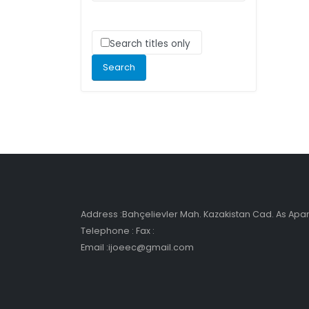
Search titles only
Address :Bahçelievler Mah. Kazakistan Cad. As Ap
Telephone : Fax :
Email :ijoeec@gmail.com