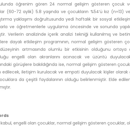
lunda öğrenim gören 24 normal gelişim gösteren çocuk ve 3 
ar (60-72 aylık) 5.8 yaşında ve çocukların %54’ü kız (n=13) ve 
tırma yaklaşımı doğrultusunda yedi haftalık bir sosyal etkileşim
arla ve öğretmenlerle uygulama öncesinde ve sonunda yapıla
tir. Verilerin analizinde içerik analizi tekniği kullanılmış ve beti
iklere dayalı etkileşim programının, normal gelişim gösteren çoc
düzeyinin artmasında olumlu bir etkisinin olduğunu ortaya ç
luğu engelli olan akranlarını acınacak ve üzüntü duyulacak
ındaki görüşlere bakıldığında ise, normal gelişim gösteren çocuk
 edilecek, iletişim kurulacak ve empati duyulacak kişiler olara
ocuklara da çeşitli faydalarının olduğu belirlenmiştir. Elde edi
mıştır.
ords
 kabul, engelli olan çocuklar, normal gelişim gösteren çocuklar, o