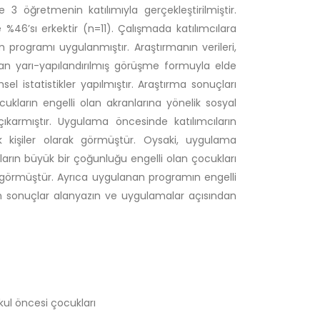
öğretmenin katılımıyla gerçekleştirilmiştir.
%46’sı erkektir (n=11). Çalışmada katılımcılara
 programı uygulanmıştır. Araştırmanın verileri,
n yarı-yapılandırılmış görüşme formuyla elde
msel istatistikler yapılmıştır. Araştırma sonuçları
ukların engelli olan akranlarına yönelik sosyal
ıkarmıştır. Uygulama öncesinde katılımcıların
 kişiler olarak görmüştür. Oysaki, uygulama
ların büyük bir çoğunluğu engelli olan çocukları
k görmüştür. Ayrıca uygulanan programın engelli
len sonuçlar alanyazın ve uygulamalar açısından
kul öncesi çocukları