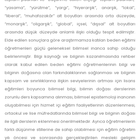
“yasama”, “yürütme”, “yargı”, “hiyerarşik”, anarşik, “lokal”,
“liberal”, “muhafazakâr” alt boyutları arasında orta düzeyde,
“monarşik”, “oligarşik”, “global”, içsel, “dışsal” alt boyutları
arasında düşük düzeyde anlamlı ilişki olduğu tespit edilmiştir.
Elde edilen sonuçlara göre araştırmamıza katılan beden eğitimi
öğretmenleri güçlü geleneksel bilimsel inanca sahip olduğu
belirlenmiştir. Bilgi kaynağı ve bilginin kazanılmasında rehber
olarak kabul edilen beden eğitimi öğretmenlerinin bilgi ve
bilginin doğasına olan farkındalıklarının sağlanması ve bilginin
kapsam ve sınırlılıklarına ilişkin seviyelerinin artması için lisans
eğitimleri boyunca bilimsel bilgi, bilimin doğası derslerinin
zorunlu ders kapsamına alınması, bilimsel epistemoloji inancının
oluşabilmesi için hizmet içi eğitim faaliyetlerinin düzenlenmesi,
ortaokul ve lise müfredatlarında bilimsel bilgi ve bilginin doğası
ile ilgili derslerin eklenmesi önerilmektedir. Ayrıca öğretmenlerin
farklı düşünme stillerine de sahip olabilmesi için eğitim öğretim
yılı öncesi ve sonrasında gerçekleştirilen mesleki gelişim