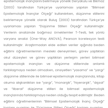
epistemolojik inançlarını belirmeye yönelik Deryakulu ve Bıkmaz
(2003) tarafından Türkçe’ye uyarlaması yapılan “Bilimsel
Epistemolojik İnançlar Ölçeği” kullanılırken, düşünme stillerini
belirlemeye yönelik olarak Buluş (2003) tarafından Türkçe’ye
uyarlaması yapılan “Düşünme Stilleri Ölçeği” kullanılmıştır.
Verilerin analizinde bağımsız örneklemler T-Testi, tek yönlü
varyans analizi (One-Way ANOVA), Pearson korelesyon testi
kullanılmıştır. Araştırmadan elde edilen veriler ışığında beden
eğitimi öğretmenlerinin mesleki deneyimleri, görev yaptıkları
okul düzeyleri ve görev yaptıkları yerleşim yerleri bilimsel
epistemolojik inançları ve düşünme stillerinde anlamlı
farklılaşmaya neden olmazken, cinsiyetleri “yasama” ve “yargı”
düşünme stillerinde ile bilimsel epistemolojik inançlarında, kitap
okuma alışkanlıkları ise “yargı”, “monarşik”, “hiyerarşik”, “dışsal”
ve “liberal” düşünme stilleri ile bilimsel epistemolojik
inançlarında farklılaşmaya neden olduğu tespit edilmiştir. Beden
eğitimi öğretmenlerinin “Bilimsel Epistemolojik İnanç Ölçeği”
toplam puanları ile “Düşünme Stilleri Ölçeği” toplam puanları,