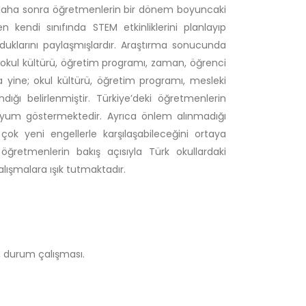
e daha sonra öğretmenlerin bir dönem boyuncaki
 kendi sınıfında STEM etkinliklerini planlayıp
duklarını paylaşmışlardır. Araştırma sonucunda
; okul kültürü, öğretim programı, zaman, öğrenci
a yine; okul kültürü, öğretim programı, mesleki
ğı belirlenmiştir. Türkiye’deki öğretmenlerin
 uyum göstermektedir. Ayrıca önlem alınmadığı
ok yeni engellerle karşılaşabileceğini ortaya
retmenlerin bakış açısıyla Türk okullardaki
lışmalara ışık tutmaktadır.
, durum çalışması.