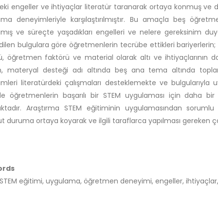
ki engeller ve ihtiyaçlar literatür taranarak ortaya konmuş v
ma deneyimleriyle karşılaştırılmıştır. Bu amaçla beş öğretmen
mış ve süreçte yaşadıkları engelleri ve nelere gereksinim duy
dilen bulgulara göre öğretmenlerin tecrübe ettikleri bariyerlerin
ü, öğretmen faktörü ve material olarak altı ve ihtiyaçlarının d
m, materyal desteği adı altında beş ana tema altında toplandı
mleri literatürdeki çalışmaları desteklemekte ve bulgularıyla
de öğretmenlerin başarılı bir STEM uygulaması için daha bir ç
ktadır. Araştırma STEM eğitiminin uygulamasından sorumlu öğ
 duruma ortaya koyarak ve ilgili taraflarca yapılması gereken ça
ords
l STEM eğitimi, uygulama, öğretmen deneyimi, engeller, ihtiyaçlar