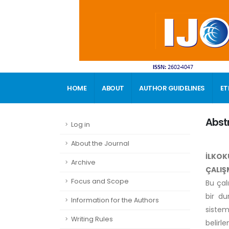
HOME
ABOUT
AUTHOR GUIDELINES
ET
CONTACT
Abst
Log in
About the Journal
İLKOK
Archive
ÇALIŞ
Focus and Scope
Bu çal
bir du
Information for the Authors
sistem
Writing Rules
belir