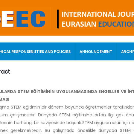
HICAL RESPONSIBILITIES AND POLICIES
ANNOUNCEMENT
ARCHI
ract
ULARDA STEM EĞİTİMİNİN UYGULANMASINDA ENGELLER VE İHT
MASI
ışma STEM eğitimin bir dönem boyunca öğretmenler tarafından il
rum çalışmasıdır. Dünyada STEM eğitimine artan ilgi göz önü
lerinin herhangi bir seviyesinde başarılı STEM uygulamaları için 
lemek gerekmektedir. Bu çalışmada öncelikle dünyada STEM