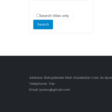
Search titles only
Address :Bahçelievler Mah. Kazakistan Cad. As Ap
Telephone : Fax :
Email :ijoeec@gmail.com