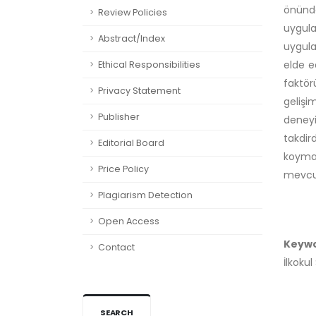
önünde
Review Policies
uygula
Abstract/Index
uygula
elde e
Ethical Responsibilities
faktör
Privacy Statement
gelişi
Publisher
deneyi
takdir
Editorial Board
koyma
Price Policy
mevcut
Plagiarism Detection
Open Access
Keyw
Contact
İlkoku
SEARCH