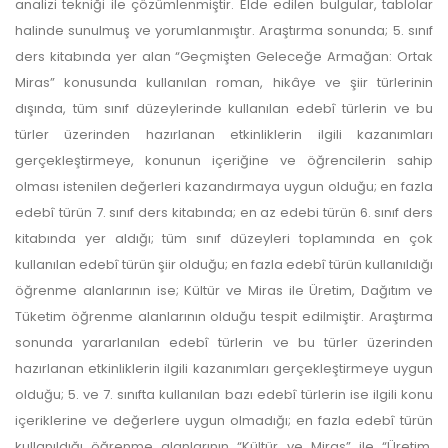
analizi tekniği ile çözümlenmiştir. Elde edilen bulgular, tablolar
halinde sunulmuş ve yorumlanmıştır. Araştırma sonunda; 5. sınıf
ders kitabında yer alan “Geçmişten Geleceğe Armağan: Ortak
Miras” konusunda kullanılan roman, hikâye ve şiir türlerinin
dışında, tüm sınıf düzeylerinde kullanılan edebî türlerin ve bu
türler üzerinden hazırlanan etkinliklerin ilgili kazanımları
gerçekleştirmeye, konunun içeriğine ve öğrencilerin sahip
olması istenilen değerleri kazandırmaya uygun olduğu; en fazla
edebî türün 7. sınıf ders kitabında; en az edebi türün 6. sınıf ders
kitabında yer aldığı; tüm sınıf düzeyleri toplamında en çok
kullanılan edebî türün şiir olduğu; en fazla edebî türün kullanıldığı
öğrenme alanlarının ise; Kültür ve Miras ile Üretim, Dağıtım ve
Tüketim öğrenme alanlarının olduğu tespit edilmiştir. Araştırma
sonunda yararlanılan edebî türlerin ve bu türler üzerinden
hazırlanan etkinliklerin ilgili kazanımları gerçekleştirmeye uygun
olduğu; 5. ve 7. sınıfta kullanılan bazı edebî türlerin ise ilgili konu
içeriklerine ve değerlere uygun olmadığı; en fazla edebî türün
kullanıldığı öğrenme alanlarının “Kültür ve Miras” ile “Üretim,