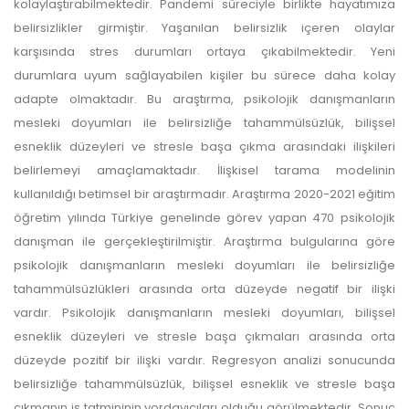
kolaylaştırabilmektedir. Pandemi süreciyle birlikte hayatımıza
belirsizlikler girmiştir. Yaşanılan belirsizlik içeren olaylar
karşısında stres durumları ortaya çıkabilmektedir. Yeni
durumlara uyum sağlayabilen kişiler bu sürece daha kolay
adapte olmaktadır. Bu araştırma, psikolojik danışmanların
mesleki doyumları ile belirsizliğe tahammülsüzlük, bilişsel
esneklik düzeyleri ve stresle başa çıkma arasındaki ilişkileri
belirlemeyi amaçlamaktadır. İlişkisel tarama modelinin
kullanıldığı betimsel bir araştırmadır. Araştırma 2020-2021 eğitim
öğretim yılında Türkiye genelinde görev yapan 470 psikolojik
danışman ile gerçekleştirilmiştir. Araştırma bulgularına göre
psikolojik danışmanların mesleki doyumları ile belirsizliğe
tahammülsüzlükleri arasında orta düzeyde negatif bir ilişki
vardır. Psikolojik danışmanların mesleki doyumları, bilişsel
esneklik düzeyleri ve stresle başa çıkmaları arasında orta
düzeyde pozitif bir ilişki vardır. Regresyon analizi sonucunda
belirsizliğe tahammülsüzlük, bilişsel esneklik ve stresle başa
çıkmanın iş tatmininin yordayıcıları olduğu görülmektedir. Sonuç