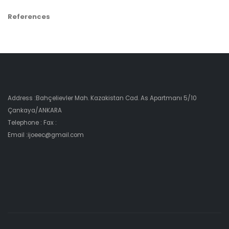
References
Address :Bahçelievler Mah. Kazakistan Cad. As Apartmanı 5/10
Çankaya/ANKARA
Telephone : Fax :
Email :ijoeec@gmail.com