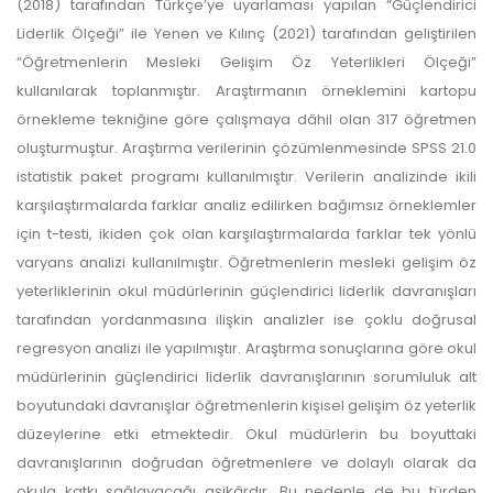
(2018) tarafından Türkçe’ye uyarlaması yapılan “Güçlendirici
Liderlik Ölçeği” ile Yenen ve Kılınç (2021) tarafından geliştirilen
“Öğretmenlerin Mesleki Gelişim Öz Yeterlikleri Ölçeği”
kullanılarak toplanmıştır. Araştırmanın örneklemini kartopu
örnekleme tekniğine göre çalışmaya dâhil olan 317 öğretmen
oluşturmuştur. Araştırma verilerinin çözümlenmesinde SPSS 21.0
istatistik paket programı kullanılmıştır. Verilerin analizinde ikili
karşılaştırmalarda farklar analiz edilirken bağımsız örneklemler
için t-testi, ikiden çok olan karşılaştırmalarda farklar tek yönlü
varyans analizi kullanılmıştır. Öğretmenlerin mesleki gelişim öz
yeterliklerinin okul müdürlerinin güçlendirici liderlik davranışları
tarafından yordanmasına ilişkin analizler ise çoklu doğrusal
regresyon analizi ile yapılmıştır. Araştırma sonuçlarına göre okul
müdürlerinin güçlendirici liderlik davranışlarının sorumluluk alt
boyutundaki davranışlar öğretmenlerin kişisel gelişim öz yeterlik
düzeylerine etki etmektedir. Okul müdürlerin bu boyuttaki
davranışlarının doğrudan öğretmenlere ve dolaylı olarak da
okula katkı sağlayacağı aşikârdır. Bu nedenle de bu türden