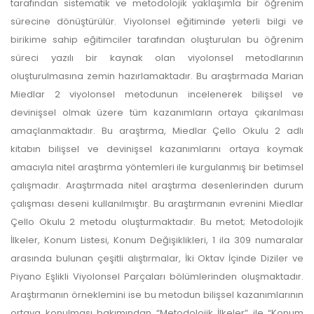
tarafından sistematik ve metodolojik yaklaşımla bir öğrenim
sürecine dönüştürülür. Viyolonsel eğitiminde yeterli bilgi ve
birikime sahip eğitimciler tarafından oluşturulan bu öğrenim
süreci yazılı bir kaynak olan viyolonsel metodlarının
oluşturulmasına zemin hazırlamaktadır. Bu araştırmada Marian
Miedlar 2 viyolonsel metodunun incelenerek bilişsel ve
devinişsel olmak üzere tüm kazanımların ortaya çıkarılması
amaçlanmaktadır. Bu araştırma, Miedlar Çello Okulu 2 adlı
kitabın bilişsel ve devinişsel kazanımlarını ortaya koymak
amacıyla nitel araştırma yöntemleri ile kurgulanmış bir betimsel
çalışmadır. Araştırmada nitel araştırma desenlerinden durum
çalışması deseni kullanılmıştır. Bu araştırmanın evrenini Miedlar
Çello Okulu 2 metodu oluşturmaktadır. Bu metot; Metodolojik
İlkeler, Konum Listesi, Konum Değişiklikleri, 1 ila 309 numaralar
arasında bulunan çeşitli alıştırmalar, İki Oktav İçinde Diziler ve
Piyano Eşlikli Viyolonsel Parçaları bölümlerinden oluşmaktadır.
Araştırmanın örneklemini ise bu metodun bilişsel kazanımlarının
ortaya konulması bakımından “Metodolojik İlkeler” ile “Konum