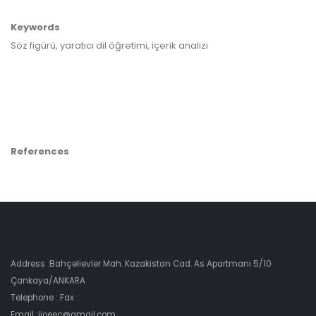
Keywords
Söz figürü, yaratıcı dil öğretimi, içerik analizi
References
Address :Bahçelievler Mah. Kazakistan Cad. As Apartmanı 5/10
Çankaya/ANKARA
Telephone : Fax :
Email :ijoeec@gmail.com