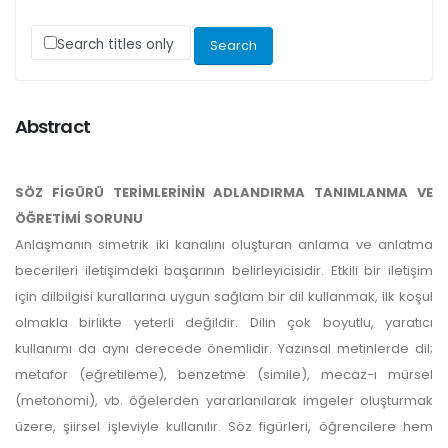
Search titles only
Abstract
SÖZ FİGÜRÜ TERİMLERİNİN ADLANDIRMA TANIMLANMA VE
ÖĞRETİMİ SORUNU
Anlaşmanın simetrik iki kanalını oluşturan anlama ve anlatma
becerileri iletişimdeki başarının belirleyicisidir. Etkili bir iletişim
için dilbilgisi kurallarına uygun sağlam bir dil kullanmak, ilk koşul
olmakla birlikte yeterli değildir. Dilin çok boyutlu, yaratıcı
kullanımı da aynı derecede önemlidir. Yazınsal metinlerde dil;
metafor (eğretileme), benzetme (simile), mecaz-ı mürsel
(metonomi), vb. öğelerden yararlanılarak imgeler oluşturmak
üzere, şiirsel işleviyle kullanılır. Söz figürleri, öğrencilere hem