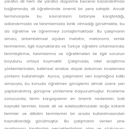
yaratıcı dil hem de yaratıcı düşünme becerisi kazandırılması
bağlamında, dil öğretiminde önemli bir yere sahiptir. Ancak
terminolojide bu kavramların birbiriyle karıştırıldığı,
adlandırmada ve tanımlamada birlik olmadığı görülmekte, bu
da öğretme ve öğrenmeyi zorlaştırmaktadır. Bu çalışmanın
amacı, anlambilimsel açıdan metafor, metonomi, simile
terimlerinin, ilgili kaynaklarda ve Türkçe öğretimi ortamlarında;
terimleştirme, tanımlanma ve öğretilmeleri ile ilgili sorunun
boyutunu ortaya koymaktır. Çalışmada, nitel araştırma
yöntemlerinden, betimsel analize dayalı doküman incelemesi
yöntemi kullanılmıştır. Ayrıca, çalışmanın veri kaynağına katkı
amacıyla, bu konuda öğretmen görüşlerini almak üzere yarı
yapılandırılmış görüşme yöntemine başvurulmuştur. İnceleme
sonucunda, terim kargaşasının en önemli nedeninin; batı
kaynaklı terimler, klasik dil ve edebiyatımızdaki doğu kökenli
terimler ve dilbilim terimlerinin bir arada kullanılmasından
kaynaklandığı görülmüştür. Bu çalışmanın verileri yine
araştırmacı tarafından gerçekleştirilmiş olan ve sözkonusu