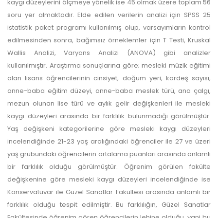
kaygı düzeylerini ölçmeye yönelik ise 45 olmak üzere toplam 56
soru yer almaktadır. Elde edilen verilerin analizi için SPSS 25
istatistik paket programı kullanılmış olup, varsayımların kontrol
edilmesinden sonra, bağımsız örneklemler için T Testi, Kruskal
Wallis Analizi, Varyans Analizi (ANOVA) gibi analizler
kullanılmıştır. Araştırma sonuçlarına göre; mesleki müzik eğitimi
alan lisans öğrencilerinin cinsiyet, doğum yeri, kardeş sayısı,
anne-baba eğitim düzeyi, anne-baba meslek türü, ana çalgı,
mezun olunan lise türü ve aylık gelir değişkenleri ile mesleki
kaygı düzeyleri arasında bir farklılık bulunmadığı görülmüştür.
Yaş değişkeni kategorilerine göre mesleki kaygı düzeyleri
incelendiğinde 21-23 yaş aralığındaki öğrenciler ile 27 ve üzeri
yaş grubundaki öğrencilerin ortalama puanları arasında anlamlı
bir farklılık olduğu görülmüştür. Öğrenim görülen fakülte
değişkenine göre mesleki kaygı düzeyleri incelendiğinde ise
Konservatuvar ile Güzel Sanatlar Fakültesi arasında anlamlı bir
farklılık olduğu tespit edilmiştir. Bu farklılığın, Güzel Sanatlar
Fakültesinde öğrenim gören öğrencilerin lehine olduğu, yani bu