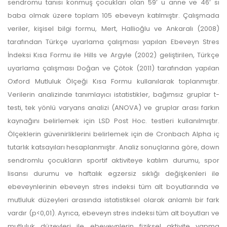
sendromu tanısı konmuş çocukları olan 59’ u anne ve 46’ sı
baba olmak üzere toplam 105 ebeveyn katılmıştır. Çalışmada
veriler, kişisel bilgi formu, Mert, Hallioğlu ve Ankaralı (2008)
tarafından Türkçe uyarlama çalışması yapılan Ebeveyn Stres
İndeksi Kısa Formu ile Hills ve Argyle (2002) geliştirilen, Türkçe
uyarlama çalışması Doğan ve Çötok (2011) tarafından yapılan
Oxford Mutluluk Ölçeği Kısa Formu kullanılarak toplanmıştır.
Verilerin analizinde tanımlayıcı istatistikler, bağımsız gruplar t-
testi, tek yönlü varyans analizi (ANOVA) ve gruplar arası farkın
kaynağını belirlemek için LSD Post Hoc. testleri kullanılmıştır.
Ölçeklerin güvenirliklerini belirlemek için de Cronbach Alpha iç
tutarlık katsayıları hesaplanmıştır. Analiz sonuçlarına göre, down
sendromlu çocukların sportif aktiviteye katılım durumu, spor
lisansı durumu ve haftalık egzersiz sıklığı değişkenleri ile
ebeveynlerinin ebeveyn stres indeksi tüm alt boyutlarında ve
mutluluk düzeyleri arasında istatistiksel olarak anlamlı bir fark
vardır (p<0,01). Ayrıca, ebeveyn stres indeksi tüm alt boyutları ve
mutluluk düzeyleri ile ebeveynlerin fiziksel aktivite yapma