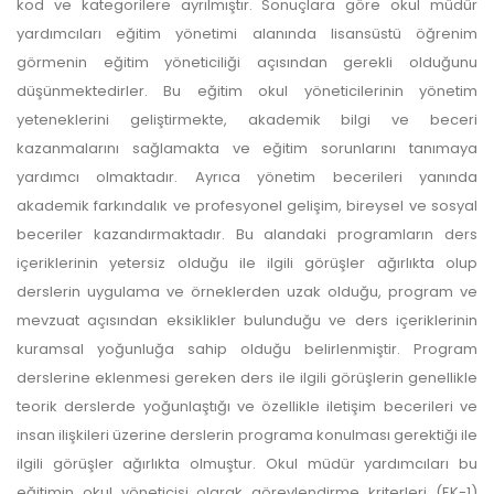
kod ve kategorilere ayrılmıştır. Sonuçlara göre okul müdür
yardımcıları eğitim yönetimi alanında lisansüstü öğrenim
görmenin eğitim yöneticiliği açısından gerekli olduğunu
düşünmektedirler. Bu eğitim okul yöneticilerinin yönetim
yeteneklerini geliştirmekte, akademik bilgi ve beceri
kazanmalarını sağlamakta ve eğitim sorunlarını tanımaya
yardımcı olmaktadır. Ayrıca yönetim becerileri yanında
akademik farkındalık ve profesyonel gelişim, bireysel ve sosyal
beceriler kazandırmaktadır. Bu alandaki programların ders
içeriklerinin yetersiz olduğu ile ilgili görüşler ağırlıkta olup
derslerin uygulama ve örneklerden uzak olduğu, program ve
mevzuat açısından eksiklikler bulunduğu ve ders içeriklerinin
kuramsal yoğunluğa sahip olduğu belirlenmiştir. Program
derslerine eklenmesi gereken ders ile ilgili görüşlerin genellikle
teorik derslerde yoğunlaştığı ve özellikle iletişim becerileri ve
insan ilişkileri üzerine derslerin programa konulması gerektiği ile
ilgili görüşler ağırlıkta olmuştur. Okul müdür yardımcıları bu
eğitimin okul yöneticisi olarak görevlendirme kriterleri (EK-1)