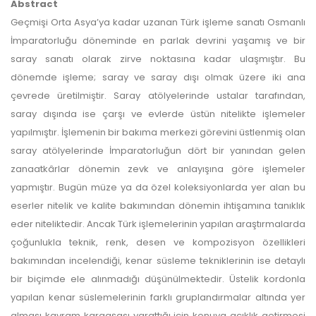
Abstract
Geçmişi Orta Asya’ya kadar uzanan Türk işleme sanatı Osmanlı
İmparatorluğu döneminde en parlak devrini yaşamış ve bir
saray sanatı olarak zirve noktasına kadar ulaşmıştır. Bu
dönemde işleme; saray ve saray dışı olmak üzere iki ana
çevrede üretilmiştir. Saray atölyelerinde ustalar tarafından,
saray dışında ise çarşı ve evlerde üstün nitelikte işlemeler
yapılmıştır. İşlemenin bir bakıma merkezi görevini üstlenmiş olan
saray atölyelerinde İmparatorluğun dört bir yanından gelen
zanaatkârlar dönemin zevk ve anlayışına göre işlemeler
yapmıştır. Bugün müze ya da özel koleksiyonlarda yer alan bu
eserler nitelik ve kalite bakımından dönemin ihtişamına tanıklık
eder niteliktedir. Ancak Türk işlemelerinin yapılan araştırmalarda
çoğunlukla teknik, renk, desen ve kompozisyon özellikleri
bakımından incelendiği, kenar süsleme tekniklerinin ise detaylı
bir biçimde ele alınmadığı düşünülmektedir. Üstelik kordonla
yapılan kenar süslemelerinin farklı gruplandırmalar altında yer
alması kavram kargaşası yarattığı için konuya açıklık getirmesi