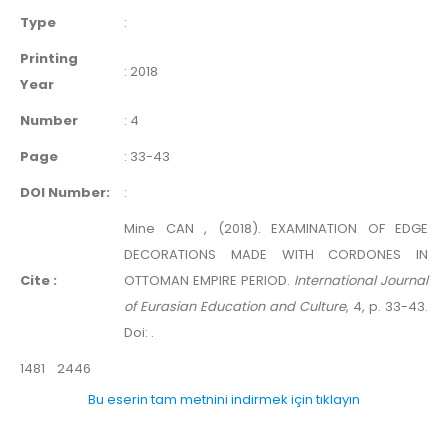
Type
:
Printing
:
2018
Year
Number
:
4
Page
:
33-43
DOI Number:
:
Mine CAN , (2018). EXAMINATION OF EDGE
DECORATIONS MADE WITH CORDONES IN
Cite :
OTTOMAN EMPIRE PERIOD.
International Journal
of Eurasian Education and Culture
, 4, p. 33-43.
Doi: .
1481
2446
Bu eserin tam metnini indirmek için tıklayın