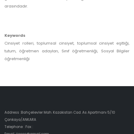
arasındadır.
Keywords
Cinsiyet rolleri, toplumsal cinsiyet, toplumsal cinsiyet eşitliği,
tutum, öğretmen adayları, Sınıf öğretmenliği, Sosyal Bilgiler
öğretmenliği
Address :Bahçelievler Mah. Kazakistan Cad. As Apartmanı 5/10
Çankaya/ANKARA
Telephone : Fax :
Email :ijoeec@gmail.com