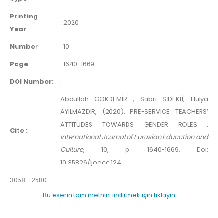
Printing
:
2020
Year
Number
:
10
Page
:
1640-1669
DOI Number:
:
Abdullah GÖKDEMİR , Sabri SİDEKLİ; Hülya
AYILMAZDIR, (2020). PRE-SERVICE TEACHERS’
ATTITUDES TOWARDS GENDER ROLES .
Cite :
International Journal of Eurasian Education and
Culture
, 10, p. 1640-1669. Doi:
10.35826/ijoecc.124.
3058
2580
Bu eserin tam metnini indirmek için tıklayın