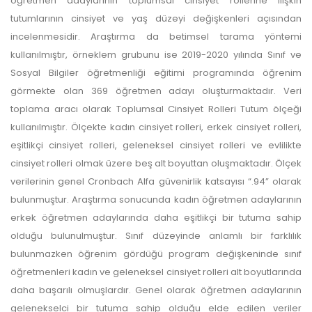
öğretmen adaylarının toplumsal cinsiyet rollerine ilişkin
tutumlarının cinsiyet ve yaş düzeyi değişkenleri açısından
incelenmesidir. Araştırma da betimsel tarama yöntemi
kullanılmıştır, örneklem grubunu ise 2019-2020 yılında Sınıf ve
Sosyal Bilgiler öğretmenliği eğitimi programında öğrenim
görmekte olan 369 öğretmen adayı oluşturmaktadır. Veri
toplama aracı olarak Toplumsal Cinsiyet Rolleri Tutum ölçeği
kullanılmıştır. Ölçekte kadın cinsiyet rolleri, erkek cinsiyet rolleri,
eşitlikçi cinsiyet rolleri, geleneksel cinsiyet rolleri ve evlilikte
cinsiyet rolleri olmak üzere beş alt boyuttan oluşmaktadır. Ölçek
verilerinin genel Cronbach Alfa güvenirlik katsayısı “.94” olarak
bulunmuştur. Araştırma sonucunda kadın öğretmen adaylarının
erkek öğretmen adaylarında daha eşitlikçi bir tutuma sahip
olduğu bulunulmuştur. Sınıf düzeyinde anlamlı bir farklılık
bulunmazken öğrenim gördüğü program değişkeninde sınıf
öğretmenleri kadın ve geleneksel cinsiyet rolleri alt boyutlarında
daha başarılı olmuşlardır. Genel olarak öğretmen adaylarının
gelenekselci bir tutuma sahip olduğu elde edilen veriler