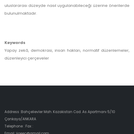
uluslararası düzeyde nasıl uygulanabileceği üzerine önerilerde
bulunulmaktadır.
Keywords
Yapay zekâ, demokrasi, insan hakları, normatif düzenlemeler,
düzenleyici çerçeveler
Address :Bahçelievler Mah. Kazakistan Cad. As Apartmanı 5/10
Çankaya/ANKARA
Telephone : Fax :
Email :ijoeec@gmail.com