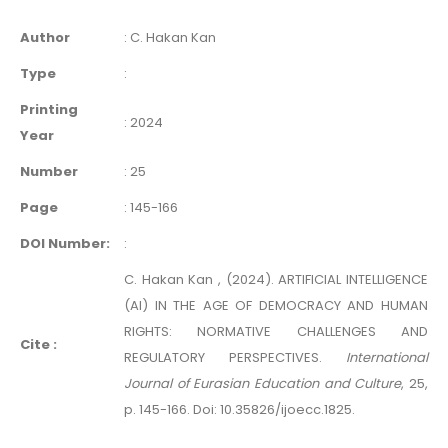
Author
:
C. Hakan Kan
Type
:
Printing
:
2024
Year
Number
:
25
Page
:
145-166
DOI Number:
:
C. Hakan Kan , (2024). ARTIFICIAL INTELLIGENCE
(AI) IN THE AGE OF DEMOCRACY AND HUMAN
RIGHTS: NORMATIVE CHALLENGES AND
Cite :
REGULATORY PERSPECTIVES.
International
Journal of Eurasian Education and Culture
, 25,
p. 145-166. Doi: 10.35826/ijoecc.1825.