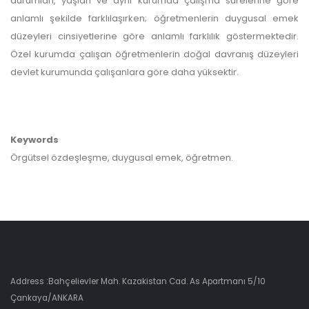
durumları, yaşları ve aynı kurumda çalışma sürelerine göre
anlamlı şekilde farklılaşırken; öğretmenlerin duygusal emek
düzeyleri cinsiyetlerine göre anlamlı farklılık göstermektedir.
Özel kurumda çalışan öğretmenlerin doğal davranış düzeyleri
devlet kurumunda çalışanlara göre daha yüksektir.
Keywords
Örgütsel özdeşleşme, duygusal emek, öğretmen.
Address :Bahçelievler Mah. Kazakistan Cad. As Apartmanı 5/10
Çankaya/ANKARA