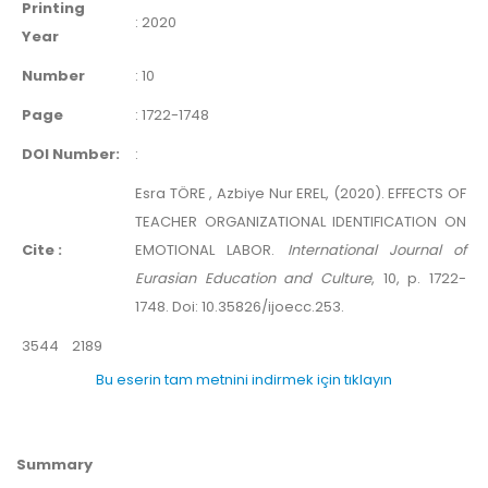
Printing
:
2020
Year
Number
:
10
Page
:
1722-1748
DOI Number:
:
Esra TÖRE , Azbiye Nur EREL, (2020). EFFECTS OF
TEACHER ORGANIZATIONAL IDENTIFICATION ON
Cite :
EMOTIONAL LABOR.
International Journal of
Eurasian Education and Culture
, 10, p. 1722-
1748. Doi: 10.35826/ijoecc.253.
3544
2189
Bu eserin tam metnini indirmek için tıklayın
Summary