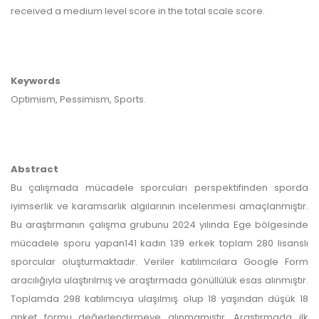
received a medium level score in the total scale score.
Keywords
Optimism, Pessimism, Sports.
Abstract
Bu çalışmada mücadele sporcuları perspektifinden sporda
iyimserlik ve karamsarlık algılarının incelenmesi amaçlanmıştır.
Bu araştırmanın çalışma grubunu 2024 yılında Ege bölgesinde
mücadele sporu yapan141 kadın 139 erkek toplam 280 lisanslı
sporcular oluşturmaktadır. Veriler katılımcılara Google Form
aracılığıyla ulaştırılmış ve araştırmada gönüllülük esas alınmıştır.
Toplamda 298 katılımcıya ulaşılmış olup 18 yaşından düşük 18
anket formu değerlendirmeye alınmamıştır. Araştırmada ilk