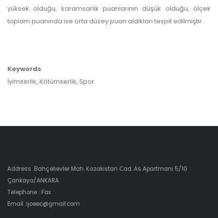
yüksek olduğu, karamsarlık puanlarının düşük olduğu, ölçek
toplam puanında ise orta düzey puan aldıkları tespit edilmiştir.
Keywords
İyimserlik, Kötümserlik, Spor.
Address :Bahçelievler Mah. Kazakistan Cad. As Apartmanı 5/10
Çankaya/ANKARA
Telephone : Fax :
Email :ijoeec@gmail.com