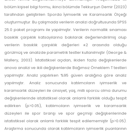
bölüm kişisel bilgi formu, ikinci bölümde Tekkurşun Demir (2023)
tarafından geliştirilen Sporda İyimserlik ve Karamsarlık Ölçeği
oluşturmuştur. Bu çalışmada verilerin analizi doğrultusunda SPSS
25.0 paket programı ile yapılmıştır. Verilerin normallik sınaması
basıklık çarpıklık katsayılarına bakılarak değerlendirilmiş olup
verilerin basıklık çarpıklık değerleri ±2 arasında olduğu
görülmüş ve analizde parametrik testler kullanılmıştır (George &
Mallery, 2003). İstatistiksel açıdan, ikiden fazla değişkenlerde
anova analizi ve ikili değişkenlerde Bağımsız Örneklem T testleri
yapılmıştır. Analiz yapılırken %95 güven aralığına göre analiz
yapılmıştır. Analiz sonucunda katılımcıların iyimserlik ve
karamsarlık düzeyleri ile cinsiyet, yaş, milli sporcu olma durumu
değişkenlerinde istatistiksel olarak anlamlı farklılık olduğu tespit
edilirken (p>0.05), katılımcıların iyimserlik ve karamsarlık
düzeyleri ile spor branşı ve spor geçmişi değişkenlerinde
istatistiksel olarak anlamlı farklılık tespit edilememiştir (p>0.05).
Araştırma sonucunda olarak katılımcıların iyimserlik puanlarının