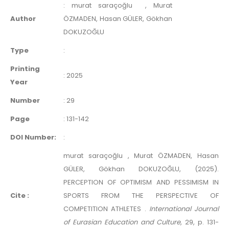
:
murat saraçoğlu
, Murat
Author
ÖZMADEN, Hasan GÜLER, Gökhan
DOKUZOĞLU
Type
:
Printing
:
2025
Year
Number
:
29
Page
:
131-142
DOI Number:
:
murat saraçoğlu , Murat ÖZMADEN, Hasan
GÜLER, Gökhan DOKUZOĞLU, (2025).
PERCEPTION OF OPTIMISM AND PESSIMISM IN
Cite :
SPORTS FROM THE PERSPECTIVE OF
COMPETITION ATHLETES .
International Journal
of Eurasian Education and Culture
, 29, p. 131-