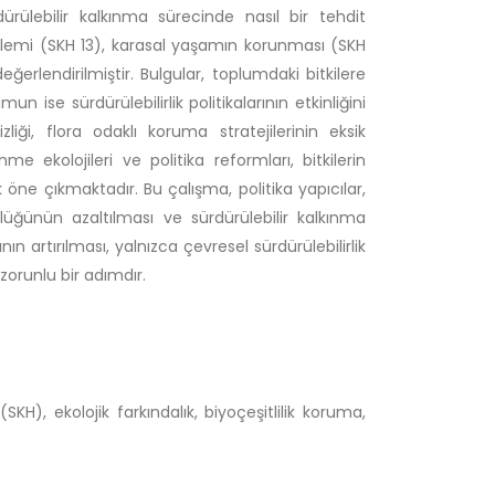
rdürülebilir kalkınma sürecinde nasıl bir tehdit
eylemi (SKH 13), karasal yaşamın korunması (SKH
erlendirilmiştir. Bulgular, toplumdaki bitkilere
mun ise sürdürülebilirlik politikalarının etkinliğini
zliği, flora odaklı koruma stratejilerinin eksik
 ekolojileri ve politika reformları, bitkilerin
öne çıkmaktadır. Bu çalışma, politika yapıcılar,
lüğünün azaltılması ve sürdürülebilir kalkınma
ın artırılması, yalnızca çevresel sürdürülebilirlik
zorunlu bir adımdır.
(SKH), ekolojik farkındalık, biyoçeşitlilik koruma,