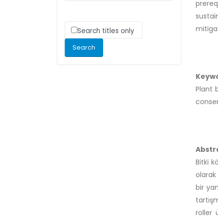
prere
sustai
mitiga
Search titles only
Keyw
Plant 
conser
Abstr
Bitki k
olarak
bir ya
tartışm
roller