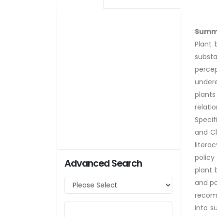
Summ
Plant 
substa
perce
undere
plants
relati
Specif
and Cl
litera
policy
Advanced Search
plant 
and po
recomm
into s