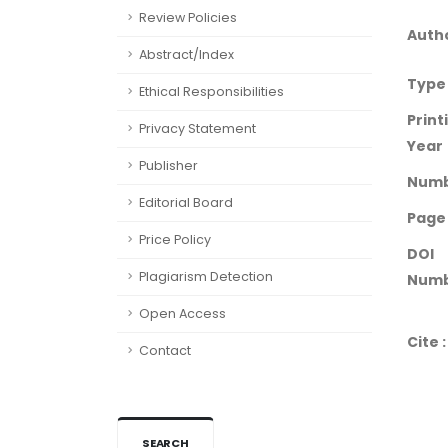
Review Policies
Auth
Abstract/Index
Type
Ethical Responsibilities
Print
Privacy Statement
Year
Publisher
Num
Editorial Board
Page
Price Policy
DOI
Plagiarism Detection
Numb
Open Access
Cite :
Contact
SEARCH