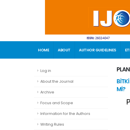
HOME
ABOUT
AUTHOR GUIDELINES
ET
CONTACT
PLAN
Log in
BİTK
About the Journal
Mİ?
Archive
P
Focus and Scope
Information for the Authors
Writing Rules