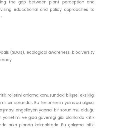
idging the gap between plant perception and
revising educational and policy approaches to
s.
als (SDGs), ecological awareness, biodiversity
teracy
itik rollerini anlama konusundaki bilişsel eksikliği
nemli bir sorundur. Bu fenomenin yalnızca algısal
 ulaşmayı engelleyen yapısal bir sorun mu olduğu
ın yönetimi ve gıda güvenliği gibi alanlarda kritik
rinde arka planda kalmaktadır. Bu çalışma, bitki