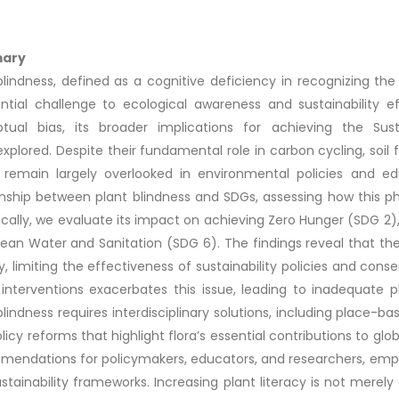
ary
blindness, defined as a cognitive deficiency in recognizing th
ntial challenge to ecological awareness and sustainability ef
ptual bias, its broader implications for achieving the S
xplored. Despite their fundamental role in carbon cycling, soil 
 remain largely overlooked in environmental policies and ed
onship between plant blindness and SDGs, assessing how this p
ically, we evaluate its impact on achieving Zero Hunger (SDG 2),
ean Water and Sanitation (SDG 6). The findings reveal that the
cy, limiting the effectiveness of sustainability policies and con
 interventions exacerbates this issue, leading to inadequate 
blindness requires interdisciplinary solutions, including place-ba
licy reforms that highlight flora’s essential contributions to glob
endations for policymakers, educators, and researchers, emph
ustainability frameworks. Increasing plant literacy is not mer