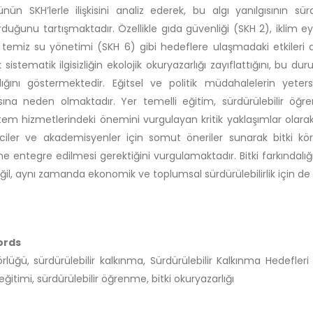
ünün SKH’lerle ilişkisini analiz ederek, bu algı yanılgısının sü
rduğunu tartışmaktadır. Özellikle gıda güvenliği (SKH 2), iklim 
 temiz su yönetimi (SKH 6) gibi hedeflere ulaşmadaki etkileri değ
 sistematik ilgisizliğin ekolojik okuryazarlığı zayıflattığını, bu duru
adığını göstermektedir. Eğitsel ve politik müdahalelerin yetersi
ına neden olmaktadır. Yer temelli eğitim, sürdürülebilir öğrenme
tem hizmetlerindeki önemini vurgulayan kritik yaklaşımlar olarak 
ciler ve akademisyenler için somut öneriler sunarak bitki kör
ne entegre edilmesi gerektiğini vurgulamaktadır. Bitki farkındalığın
eğil, aynı zamanda ekonomik ve toplumsal sürdürülebilirlik için de 
ords
körlüğü, sürdürülebilir kalkınma, Sürdürülebilir Kalkınma Hedefleri 
ğitimi, sürdürülebilir öğrenme, bitki okuryazarlığı