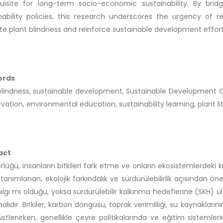
quisite for long-term socio-economic sustainability. By br
nability policies, this research underscores the urgency of 
te plant blindness and reinforce sustainable development effort
ords
blindness, sustainable development, Sustainable Development Go
vation, environmental education, sustainability learning, plant li
act
örlüğü, insanların bitkileri fark etme ve onların ekosistemlerdeki kr
 tanımlanan, ekolojik farkındalık ve sürdürülebilirlik açısından ö
nılgı mı olduğu, yoksa sürdürülebilir kalkınma hedeflerine (SKH)
alıdır. Bitkiler; karbon döngüsü, toprak verimliliği, su kaynakların
 üstlenirken, genellikle çevre politikalarında ve eğitim sistemle