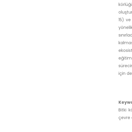
körlüğ
oluştu
15) ve
yönelik
sınırl
kalmas
ekosis
eğitim
süreci
için d
Keyw
Bitki 
çevre e