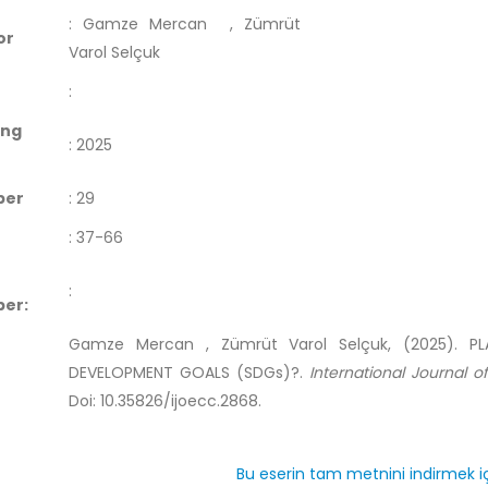
:
Gamze Mercan
, Zümrüt
or
Varol Selçuk
:
ing
:
2025
ber
:
29
:
37-66
:
er:
Gamze Mercan , Zümrüt Varol Selçuk, (2025). PLA
DEVELOPMENT GOALS (SDGs)?.
International Journal o
Doi: 10.35826/ijoecc.2868.
Bu eserin tam metnini indirmek iç