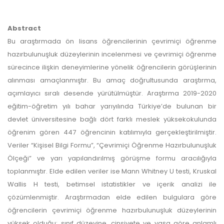
Abstract
Bu araştırmada ön lisans öğrencilerinin çevrimiçi öğrenme
hazırbulunuşluk düzeylerinin incelenmesi ve çevrimiçi öğrenme
sürecince ilişkin deneyimlerine yönelik öğrencilerin görüşlerinin
alınması amaçlanmıştır. Bu amaç doğrultusunda araştırma,
açımlayıcı sıralı desende yürütülmüştür. Araştırma 2019-2020
eğitim-öğretim yılı bahar yarıyılında Türkiye’de bulunan bir
devlet üniversitesine bağlı dört farklı meslek yüksekokulunda
öğrenim gören 447 öğrencinin katılımıyla gerçekleştirilmiştir.
Veriler “Kişisel Bilgi Formu”, “Çevrimiçi Öğrenme Hazırbulunuşluk
Ölçeği” ve yarı yapılandırılmış görüşme formu aracılığıyla
toplanmıştır. Elde edilen veriler ise Mann Whitney U testi, Kruskal
Wallis H testi, betimsel istatistikler ve içerik analizi ile
çözümlenmiştir. Araştırmadan elde edilen bulgulara göre
öğrencilerin çevrimiçi öğrenme hazırbulunuşluk düzeylerinin
yüksek olduğu; sınıf düzeyine, cinsiyete ve yaşa göre anlamlı