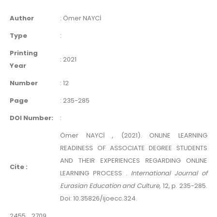
Author
:
Ömer NAYCİ
Type
:
Printing
:
2021
Year
Number
:
12
Page
:
235-285
DOI Number:
:
Ömer NAYCİ , (2021). ONLINE LEARNING
READINESS OF ASSOCIATE DEGREE STUDENTS
AND THEIR EXPERIENCES REGARDING ONLINE
Cite :
LEARNING PROCESS .
International Journal of
Eurasian Education and Culture
, 12, p. 235-285.
Doi: 10.35826/ijoecc.324.
2455
2709