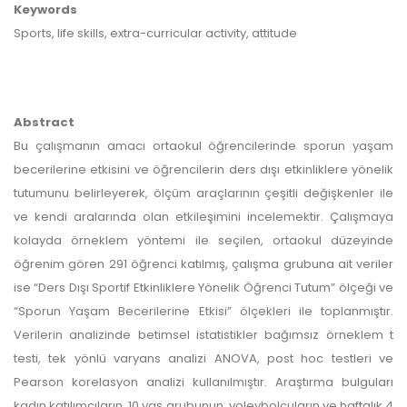
Keywords
Sports, life skills, extra-curricular activity, attitude
Abstract
Bu çalışmanın amacı ortaokul öğrencilerinde sporun yaşam
becerilerine etkisini ve öğrencilerin ders dışı etkinliklere yönelik
tutumunu belirleyerek, ölçüm araçlarının çeşitli değişkenler ile
ve kendi aralarında olan etkileşimini incelemektir. Çalışmaya
kolayda örneklem yöntemi ile seçilen, ortaokul düzeyinde
öğrenim gören 291 öğrenci katılmış, çalışma grubuna ait veriler
ise “Ders Dışı Sportif Etkinliklere Yönelik Öğrenci Tutum” ölçeği ve
“Sporun Yaşam Becerilerine Etkisi” ölçekleri ile toplanmıştır.
Verilerin analizinde betimsel istatistikler bağımsız örneklem t
testi, tek yönlü varyans analizi ANOVA, post hoc testleri ve
Pearson korelasyon analizi kullanılmıştır. Araştırma bulguları
kadın katılımcıların, 10 yaş grubunun, voleybolcuların ve haftalık 4