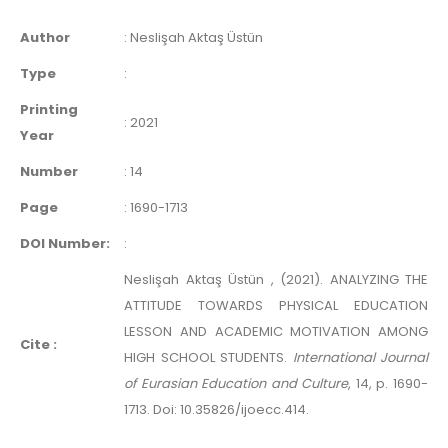
Author
:
Neslişah Aktaş Üstün
Type
:
Printing
:
2021
Year
Number
:
14
Page
:
1690-1713
DOI Number:
:
Neslişah Aktaş Üstün , (2021). ANALYZING THE
ATTITUDE TOWARDS PHYSICAL EDUCATION
LESSON AND ACADEMIC MOTIVATION AMONG
Cite :
HIGH SCHOOL STUDENTS.
International Journal
of Eurasian Education and Culture
, 14, p. 1690-
1713. Doi: 10.35826/ijoecc.414.