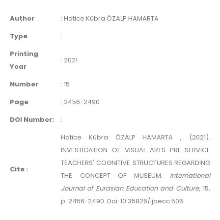
Author
:
Hatice Kübra ÖZALP HAMARTA
Type
:
Printing
:
2021
Year
Number
:
15
Page
:
2456-2490
DOI Number:
:
Hatice Kübra ÖZALP HAMARTA , (2021).
INVESTIGATION OF VISUAL ARTS PRE-SERVICE
TEACHERS' COGNITIVE STRUCTURES REGARDING
Cite :
THE CONCEPT OF MUSEUM.
International
Journal of Eurasian Education and Culture
, 15,
p. 2456-2490. Doi: 10.35826/ijoecc.506.