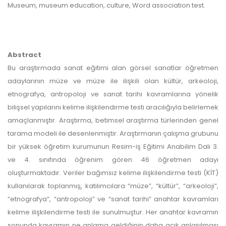
Museum, museum education, culture, Word association test.
Abstract
Bu araştırmada sanat eğitimi alan görsel sanatlar öğretmen
adaylarının müze ve müze ile ilişkili olan kültür, arkeoloji,
etnografya, antropoloji ve sanat tarihi kavramlarına yönelik
bilişsel yapılarını kelime ilişkilendirme testi aracılığıyla belirlemek
amaçlanmıştır. Araştırma, betimsel araştırma türlerinden genel
tarama modeli ile desenlenmiştir. Araştırmanın çalışma grubunu
bir yüksek öğretim kurumunun Resim-iş Eğitimi Anabilim Dalı 3.
ve 4. sınıfında öğrenim gören 46 öğretmen adayı
oluşturmaktadır. Veriler bağımsız kelime ilişkilendirme testi (KİT)
kullanılarak toplanmış̧; katılımcılara “müze”, “kültür”, “arkeoloji”,
“etnografya”, “antropoloji” ve “sanat tarihi” anahtar kavramları
kelime ilişkilendirme testi ile sunulmuştur. Her anahtar kavramın
sonunda kavramın ne anlama geldiğinin daha açık anlaşılması