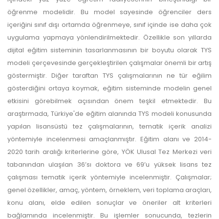
öğrenme modelidir. Bu model sayesinde öğrenciler ders
içeriğini sınıf dışı ortamda öğrenmeye, sınıf içinde ise daha çok
uygulama yapmaya yönlendirilmektedir. Özellikle son yıllarda
dijital eğitim sisteminin tasarlanmasının bir boyutu olarak TYS
modeli çerçevesinde gerçekleştirilen çalışmalar önemli bir artış
göstermiştir. Diğer taraftan TYS çalışmalarının ne tür eğilim
gösterdiğini ortaya koymak, eğitim sisteminde modelin genel
etkisini görebilmek açısından önem teşkil etmektedir. Bu
araştırmada, Türkiye'de eğitim alanında TYS modeli konusunda
yapılan lisansüstü tez çalışmalarının, tematik içerik analizi
yöntemiyle incelenmesi amaçlanmıştır. Eğitim alanı ve 2014-
2020 tarih aralığı kriterlerine göre, YÖK Ulusal Tez Merkezi veri
tabanından ulaşılan 36’sı doktora ve 69’u yüksek lisans tez
çalışması tematik içerik yöntemiyle incelenmiştir. Çalışmalar;
genel özellikler, amaç, yöntem, örneklem, veri toplama araçları,
konu alanı, elde edilen sonuçlar ve öneriler alt kriterleri
bağlamında incelenmiştir. Bu işlemler sonucunda, tezlerin