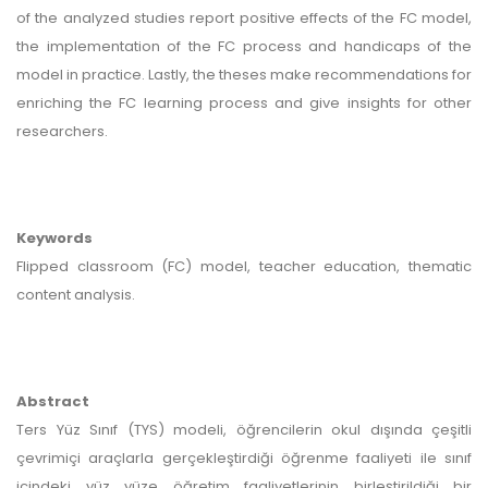
of the analyzed studies report positive effects of the FC model,
the implementation of the FC process and handicaps of the
model in practice. Lastly, the theses make recommendations for
enriching the FC learning process and give insights for other
researchers.
Keywords
Flipped classroom (FC) model, teacher education, thematic
content analysis.
Abstract
Ters Yüz Sınıf (TYS) modeli, öğrencilerin okul dışında çeşitli
çevrimiçi araçlarla gerçekleştirdiği öğrenme faaliyeti ile sınıf
içindeki yüz yüze öğretim faaliyetlerinin birleştirildiği bir