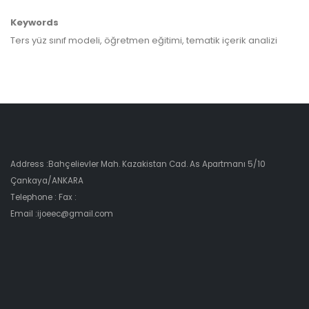
Keywords
Ters yüz sınıf modeli, öğretmen eğitimi, tematik içerik analizi
Address :Bahçelievler Mah. Kazakistan Cad. As Apartmanı 5/10
Çankaya/ANKARA
Telephone : Fax :
Email :ijoeec@gmail.com