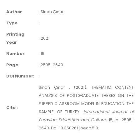
Author
:
Sinan Çınar
Type
:
Printing
:
2021
Year
Number
:
15
Page
:
2595-2640
DOI Number:
:
Sinan Çınar , (2021). THEMATIC CONTENT
ANALYSIS OF POSTGRADUATE THESES ON THE
FLIPPED CLASSROOM MODEL IN EDUCATION: THE
Cite :
SAMPLE OF TURKEY.
International Journal of
Eurasian Education and Culture
, 15, p. 2595-
2640. Doi: 10.35826/ijoecc.510.