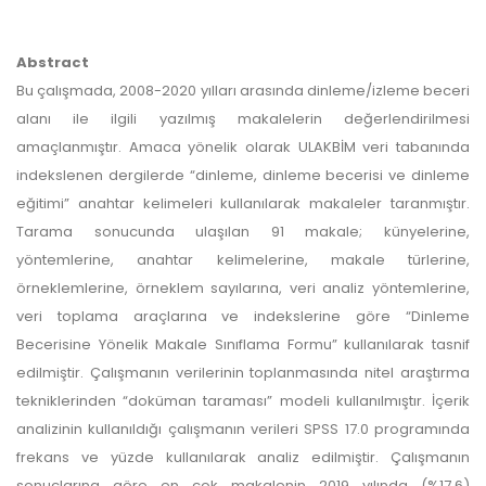
Abstract
Bu çalışmada, 2008-2020 yılları arasında dinleme/izleme beceri
alanı ile ilgili yazılmış makalelerin değerlendirilmesi
amaçlanmıştır. Amaca yönelik olarak ULAKBİM veri tabanında
indekslenen dergilerde “dinleme, dinleme becerisi ve dinleme
eğitimi” anahtar kelimeleri kullanılarak makaleler taranmıştır.
Tarama sonucunda ulaşılan 91 makale; künyelerine,
yöntemlerine, anahtar kelimelerine, makale türlerine,
örneklemlerine, örneklem sayılarına, veri analiz yöntemlerine,
veri toplama araçlarına ve indekslerine göre “Dinleme
Becerisine Yönelik Makale Sınıflama Formu” kullanılarak tasnif
edilmiştir. Çalışmanın verilerinin toplanmasında nitel araştırma
tekniklerinden “doküman taraması” modeli kullanılmıştır. İçerik
analizinin kullanıldığı çalışmanın verileri SPSS 17.0 programında
frekans ve yüzde kullanılarak analiz edilmiştir. Çalışmanın
sonuçlarına göre en çok makalenin 2019 yılında (%17,6)