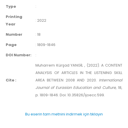
Type
:
Printing
:
2022
Year
Number
:
18
Page
:
1809-1846
DOI Number:
:
Muharrem Kürşad YANGİL , (2022). A CONTENT
ANALYSIS OF ARTICLES IN THE LISTENING SKILL
Cite :
AREA BETWEEN 2008 AND 2020.
International
Journal of Eurasian Education and Culture
, 18,
p. 1809-1846. Doi: 10.35826/ijoecc.599.
Bu eserin tam metnini indirmek için tıklayın