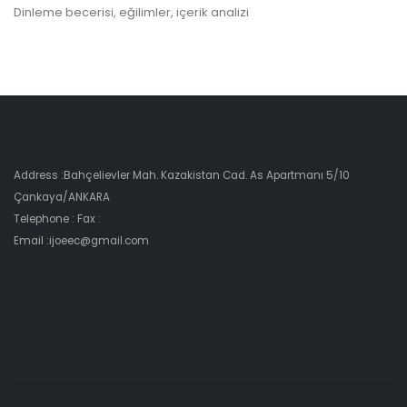
Dinleme becerisi, eğilimler, içerik analizi
Address :Bahçelievler Mah. Kazakistan Cad. As Apartmanı 5/10
Çankaya/ANKARA
Telephone : Fax :
Email :ijoeec@gmail.com