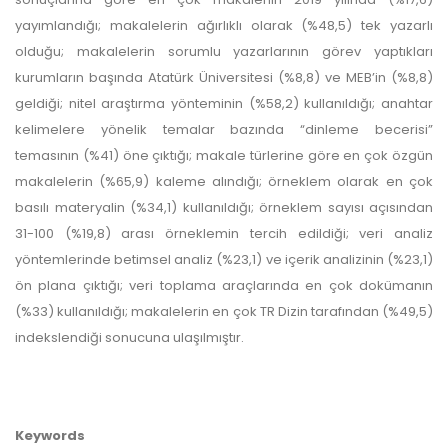
yayımlandığı; makalelerin ağırlıklı olarak (%48,5) tek yazarlı
olduğu; makalelerin sorumlu yazarlarının görev yaptıkları
kurumların başında Atatürk Üniversitesi (%8,8) ve MEB’in (%8,8)
geldiği; nitel araştırma yönteminin (%58,2) kullanıldığı; anahtar
kelimelere yönelik temalar bazında “dinleme becerisi”
temasının (%41) öne çıktığı; makale türlerine göre en çok özgün
makalelerin (%65,9) kaleme alındığı; örneklem olarak en çok
basılı materyalin (%34,1) kullanıldığı; örneklem sayısı açısından
31-100 (%19,8) arası örneklemin tercih edildiği; veri analiz
yöntemlerinde betimsel analiz (%23,1) ve içerik analizinin (%23,1)
ön plana çıktığı; veri toplama araçlarında en çok dokümanın
(%33) kullanıldığı; makalelerin en çok TR Dizin tarafından (%49,5)
indekslendiği sonucuna ulaşılmıştır.
Keywords