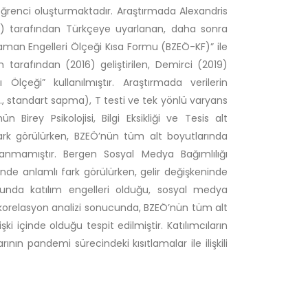
renci oluşturmaktadır. Araştırmada Alexandris
07) tarafından Türkçeye uyarlanan, daha sonra
aman Engelleri Ölçeği Kısa Formu (BZEÖ-KF)” ile
n tarafından (2016) geliştirilen, Demirci (2019)
lçeği” kullanılmıştır. Araştırmada verilerin
., standart sapma), T testi ve tek yönlü varyans
 Birey Psikolojisi, Bilgi Eksikliği ve Tesis alt
ark görülürken, BZEÖ’nün tüm alt boyutlarında
tlanmamıştır. Bergen Sosyal Medya Bağımlılığı
inde anlamlı fark görülürken, gelir değişkeninde
usunda katılım engelleri olduğu, sosyal medya
 korelasyon analizi sonucunda, BZEÖ’nün tüm alt
şki içinde olduğu tespit edilmiştir. Katılımcıların
ının pandemi sürecindeki kısıtlamalar ile ilişkili