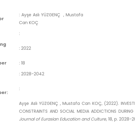
:
Ayşe Aslı YÜZGENÇ
, Mustafa
or
Can KOÇ
:
ing
:
2022
ber
:
18
:
2028-2042
:
er:
Ayşe Aslı YÜZGENÇ , Mustafa Can KOÇ, (2022). INVEST
CONSTRAINTS AND SOCIAL MEDIA ADDICTIONS DURING
Journal of Eurasian Education and Culture
, 18, p. 2028-