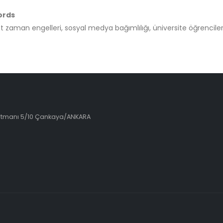
ords
t zaman engelleri, sosyal medya bağımlılığı, üniversite öğrenciler
artmanı 5/10 Çankaya/ANKARA