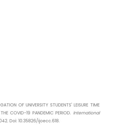
IGATION OF UNIVERSITY STUDENTS' LEISURE TIME
 THE COVID-19 PANDEMIC PERIOD.
International
2042. Doi: 10.35826/ijoecc.618.