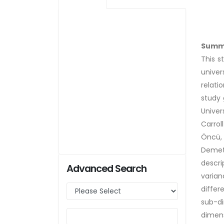
Summ
This s
univer
relati
study 
Univer
Carrol
Öncü,
Demetr
descri
Advanced Search
varian
differ
sub-di
dimens