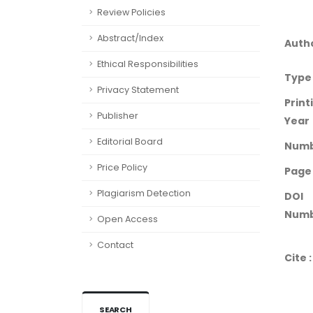
Review Policies
Abstract/Index
Auth
Ethical Responsibilities
Type
Privacy Statement
Print
Publisher
Year
Editorial Board
Num
Price Policy
Page
Plagiarism Detection
DOI
Numb
Open Access
Contact
Cite :
SEARCH