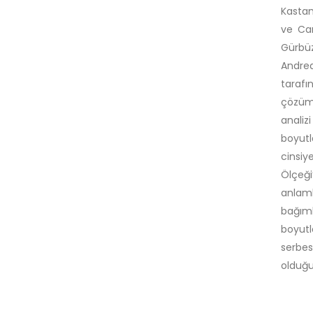
Kastam
ve Car
Gürbüz
Andrea
tarafı
çözüml
analiz
boyutl
cinsiy
Ölçeği
anlaml
bağıml
boyutl
serbes
olduğu