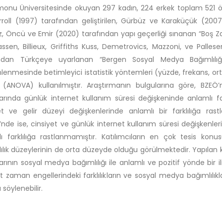
onu Üniversitesinde okuyan 297 kadın, 224 erkek toplam 521 öğ
roll (1997) tarafından geliştirilen, Gürbüz ve Karaküçük (20
, Öncü ve Emir (2020) tarafından yapı geçerliği sınanan “Boş Z
ssen, Billieux, Griffiths Kuss, Demetrovics, Mazzoni, ve Pallese
ndan Türkçeye uyarlanan “Bergen Sosyal Medya Bağımlılığı Ö
enmesinde betimleyici istatistik yöntemleri (yüzde, frekans, ort
i (ANOVA) kullanılmıştır. Araştırmanın bulgularına göre, BZEÖ’nün
arında günlük internet kullanım süresi değişkeninde anlamlı f
et ve gelir düzeyi değişkenlerinde anlamlı bir farklılığa ras
’nde ise, cinsiyet ve günlük internet kullanım süresi değişkenler
ı farklılığa rastlanmamıştır. Katılımcıların en çok tesis kon
ılık düzeylerinin de orta düzeyde olduğu görülmektedir. Yapılan
arının sosyal medya bağımlılığı ile anlamlı ve pozitif yönde bir ili
t zaman engellerindeki farklılıkların ve sosyal medya bağımlılıklar
 söylenebilir.