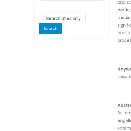
and da
partic
medium
Search titles only
signif
constr
proces
Keyw
Leisur
Abstr
Bu ara
engell
katılı