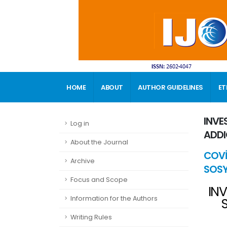
HOME
ABOUT
AUTHOR GUIDELINES
ET
CONTACT
INVE
Log in
ADDI
About the Journal
COVİ
Archive
SOSY
Focus and Scope
INV
Information for the Authors
Writing Rules