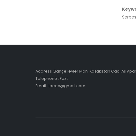
Keyw
Serbes
Address :Bahçelievler Mah. Kazakistan Cad. As Ap
Telephone : Fax :
Email :ijoeec@gmail.com