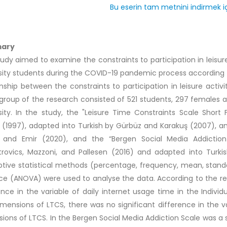
Bu eserin tam metnini indirmek iç
ary
tudy aimed to examine the constraints to participation in leisure
sity students during the COVID-19 pandemic process according 
onship between the constraints to participation in leisure activ
group of the research consisted of 521 students, 297 females
sity. In the study, the "Leisure Time Constraints Scale Shor
l (1997), adapted into Turkish by Gürbüz and Karakuş (2007), and
 and Emir (2020), and the “Bergen Social Media Addiction Sc
ovics, Mazzoni, and Pallesen (2016) and adapted into Turkis
ptive statistical methods (percentage, frequency, mean, stand
ce (ANOVA) were used to analyse the data. According to the resu
ence in the variable of daily internet usage time in the Individ
mensions of LTCS, there was no significant difference in the v
ions of LTCS. In the Bergen Social Media Addiction Scale was a s