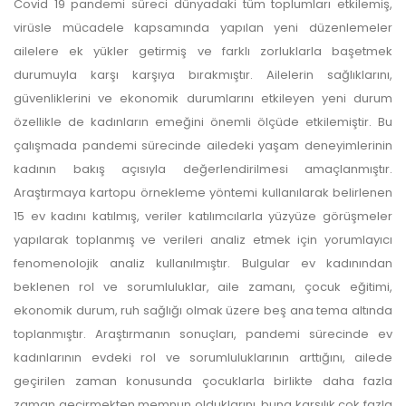
Covid 19 pandemi süreci dünyadaki tüm toplumları etkilemiş,
virüsle mücadele kapsamında yapılan yeni düzenlemeler
ailelere ek yükler getirmiş ve farklı zorluklarla başetmek
durumuyla karşı karşıya bırakmıştır. Ailelerin sağlıklarını,
güvenliklerini ve ekonomik durumlarını etkileyen yeni durum
özellikle de kadınların emeğini önemli ölçüde etkilemiştir. Bu
çalışmada pandemi sürecinde ailedeki yaşam deneyimlerinin
kadının bakış açısıyla değerlendirilmesi amaçlanmıştır.
Araştırmaya kartopu örnekleme yöntemi kullanılarak belirlenen
15 ev kadını katılmış, veriler katılımcılarla yüzyüze görüşmeler
yapılarak toplanmış ve verileri analiz etmek için yorumlayıcı
fenomenolojik analiz kullanılmıştır. Bulgular ev kadınından
beklenen rol ve sorumluluklar, aile zamanı, çocuk eğitimi,
ekonomik durum, ruh sağlığı olmak üzere beş ana tema altında
toplanmıştır. Araştırmanın sonuçları, pandemi sürecinde ev
kadınlarının evdeki rol ve sorumluluklarının arttığını, ailede
geçirilen zaman konusunda çocuklarla birlikte daha fazla
zaman geçirmekten memnun olduklarını, buna karşılık çok fazla