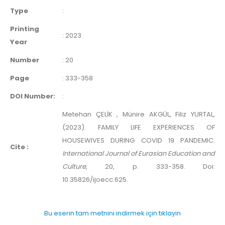
Type
:
Printing
:
2023
Year
Number
:
20
Page
:
333-358
DOI Number:
:
Metehan ÇELİK , Münire AKGÜL, Filiz YURTAL,
(2023). FAMILY LIFE EXPERIENCES OF
HOUSEWIVES DURING COVID 19 PANDEMIC.
Cite :
International Journal of Eurasian Education and
Culture
, 20, p. 333-358. Doi:
10.35826/ijoecc.625.
Bu eserin tam metnini indirmek için tıklayın