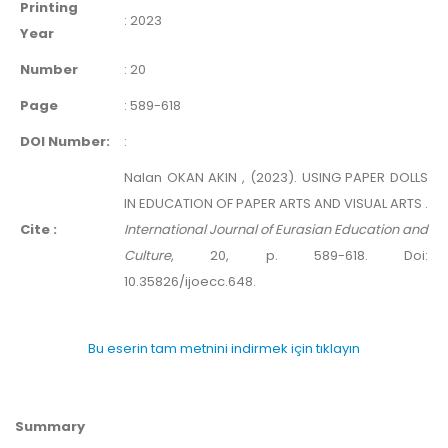
Printing
:
2023
Year
Number
:
20
Page
:
589-618
DOI Number:
:
Nalan OKAN AKIN , (2023). USING PAPER DOLLS
IN EDUCATION OF PAPER ARTS AND VISUAL ARTS .
Cite :
International Journal of Eurasian Education and
Culture
, 20, p. 589-618. Doi:
10.35826/ijoecc.648.
Bu eserin tam metnini indirmek için tıklayın
Summary