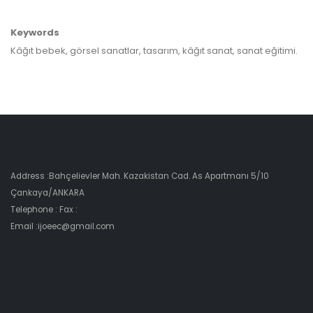
Keywords
Kâğıt bebek, görsel sanatlar, tasarım, kâğıt sanat, sanat eğitimi.
Address :Bahçelievler Mah. Kazakistan Cad. As Apartmanı 5/10
Çankaya/ANKARA
Telephone : Fax :
Email :ijoeec@gmail.com