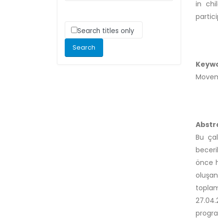
in ch
partic
Search titles only
Keyw
Moveme
Abstr
Bu ça
beceri
önce h
oluşan
toplam
27.04.
progra