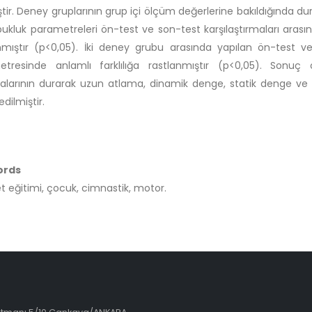
ştir. Deney gruplarının grup içi ölçüm değerlerine bakıldığında 
ukluk parametreleri ön-test ve son-test karşılaştırmaları arasınd
nmıştır (p<0,05). İki deney grubu arasında yapılan ön-test ve
etresinde anlamlı farklılığa rastlanmıştır (p<0,05). Sonu
alarının durarak uzun atlama, dinamik denge, statik denge ve 
edilmiştir.
ords
t eğitimi, çocuk, cimnastik, motor.