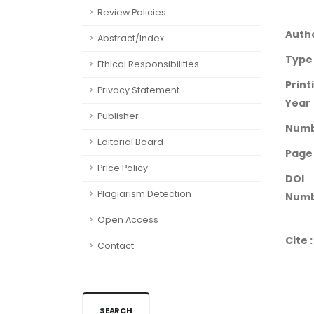
Review Policies
Auth
Abstract/Index
Type
Ethical Responsibilities
Print
Privacy Statement
Year
Publisher
Num
Editorial Board
Page
Price Policy
DOI
Plagiarism Detection
Numb
Open Access
Cite :
Contact
SEARCH