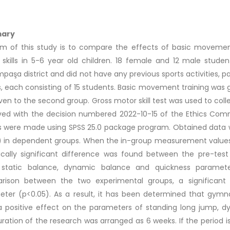
ary
im of this study is to compare the effects of basic movemen
skills in 5-6 year old children. 18 female and 12 male student
paşa district and did not have any previous sports activities, pa
, each consisting of 15 students. Basic movement training was g
ven to the second group. Gross motor skill test was used to colle
ed with the decision numbered 2022-10-15 of the Ethics Commit
s were made using SPSS 25.0 package program. Obtained data 
) in dependent groups. When the in-group measurement values
tically significant difference was found between the pre-te
 static balance, dynamic balance and quickness parameter
rison between the two experimental groups, a significant 
ter (p<0.05). As a result, it has been determined that gymn
 positive effect on the parameters of standing long jump, d
ration of the research was arranged as 6 weeks. If the period 