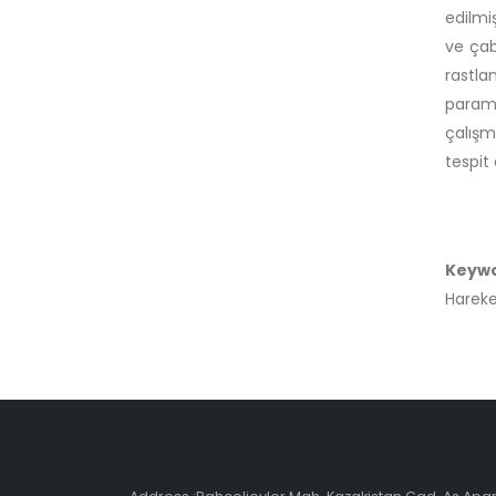
edilmi
ve çab
rastla
param
çalışm
tespit 
Keyw
Hareke