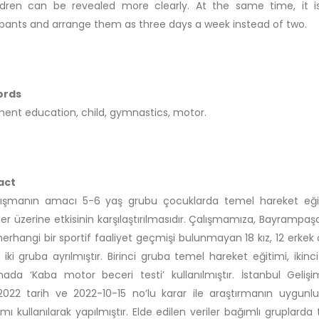
ildren can be revealed more clearly. At the same time, i
ipants and arrange them as three days a week instead of two.
ords
nt education, child, gymnastics, motor.
act
lışmanın amacı 5-6 yaş grubu çocuklarda temel hareket eği
ler üzerine etkisinin karşılaştırılmasıdır. Çalışmamıza, Bayrampaşa
erhangi bir sportif faaliyet geçmişi bulunmayan 18 kız, 12 erkek 
 iki gruba ayrılmıştır. Birinci gruba temel hareket eğitimi, ikinci
ada ‘Kaba motor beceri testi’ kullanılmıştır. İstanbul Gelişim
2022 tarih ve 2022-10-15 no’lu karar ile araştırmanın uygunl
mı kullanılarak yapılmıştır. Elde edilen veriler bağımlı gruplard