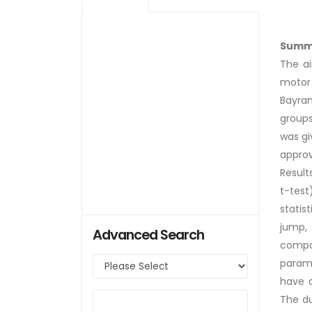
Summ
The a
motor 
Bayram
groups
was gi
approv
Result
t-test
statis
jump,
Advanced Search
compa
parame
have a
The du