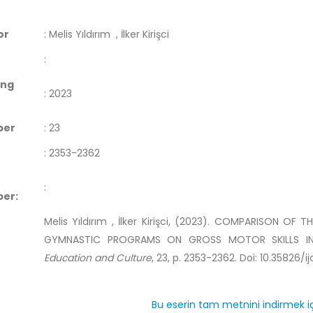
or
:
Melis Yıldırım
, İlker Kirişci
:
ing
:
2023
ber
:
23
:
2353-2362
:
er:
Melis Yıldırım , İlker Kirişci, (2023). COMPARISON 
GYMNASTIC PROGRAMS ON GROSS MOTOR SKILLS IN
Education and Culture
, 23, p. 2353-2362. Doi: 10.35826/i
Bu eserin tam metnini indirmek iç