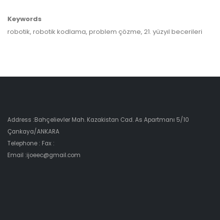
Keywords
robotik, robotik kodlama, problem çözme, 21. yüzyıl becerileri
Address :Bahçelievler Mah. Kazakistan Cad. As Apartmanı 5/10
Çankaya/ANKARA
Telephone : Fax :
Email :ijoeec@gmail.com