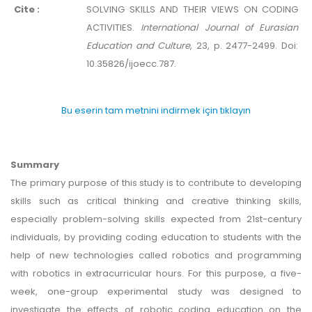
Cite :
SOLVING SKILLS AND THEIR VIEWS ON CODING
ACTIVITIES.
International Journal of Eurasian
Education and Culture
, 23, p. 2477-2499. Doi:
10.35826/ijoecc.787.
Bu eserin tam metnini indirmek için tıklayın
Summary
The primary purpose of this study is to contribute to developing
skills such as critical thinking and creative thinking skills,
especially problem-solving skills expected from 21st-century
individuals, by providing coding education to students with the
help of new technologies called robotics and programming
with robotics in extracurricular hours. For this purpose, a five-
week, one-group experimental study was designed to
investigate the effects of robotic coding education on the