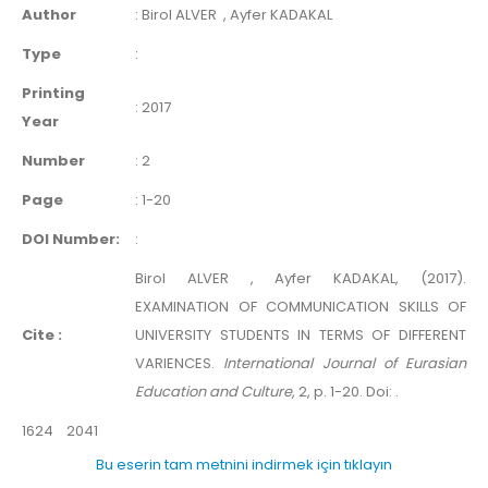
Author
:
Birol ALVER
, Ayfer KADAKAL
Type
:
Printing
:
2017
Year
Number
:
2
Page
:
1-20
DOI Number:
:
Birol ALVER , Ayfer KADAKAL, (2017).
EXAMINATION OF COMMUNICATION SKILLS OF
Cite :
UNIVERSITY STUDENTS IN TERMS OF DIFFERENT
VARIENCES.
International Journal of Eurasian
Education and Culture
, 2, p. 1-20. Doi: .
1624
2041
Bu eserin tam metnini indirmek için tıklayın