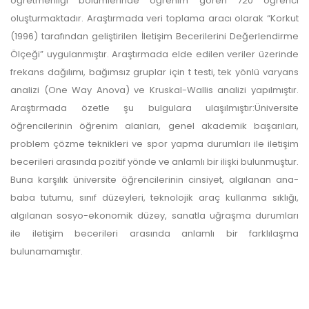
öğretmenliği bölümlerinde öğrenim gören 720 öğrenci
oluşturmaktadır. Araştırmada veri toplama aracı olarak “Korkut
(1996) tarafından geliştirilen İletişim Becerilerini Değerlendirme
Ölçeği” uygulanmıştır. Araştırmada elde edilen veriler üzerinde
frekans dağılımı, bağımsız gruplar için t testi, tek yönlü varyans
analizi (One Way Anova) ve Kruskal-Wallis analizi yapılmıştır.
Araştırmada özetle şu bulgulara ulaşılmıştır:Üniversite
öğrencilerinin öğrenim alanları, genel akademik başarıları,
problem çözme teknikleri ve spor yapma durumları ile iletişim
becerileri arasında pozitif yönde ve anlamlı bir ilişki bulunmuştur.
Buna karşılık üniversite öğrencilerinin cinsiyet, algılanan ana-
baba tutumu, sınıf düzeyleri, teknolojik araç kullanma sıklığı,
algılanan sosyo-ekonomik düzey, sanatla uğraşma durumları
ile iletişim becerileri arasında anlamlı bir farklılaşma
bulunamamıştır.