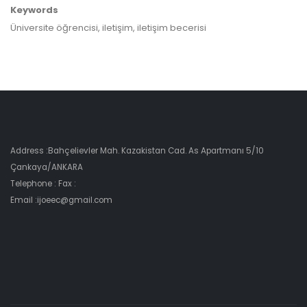
Keywords
Üniversite öğrencisi, iletişim, iletişim becerisi
Address :Bahçelievler Mah. Kazakistan Cad. As Apartmanı 5/10
Çankaya/ANKARA
Telephone : Fax :
Email :ijoeec@gmail.com